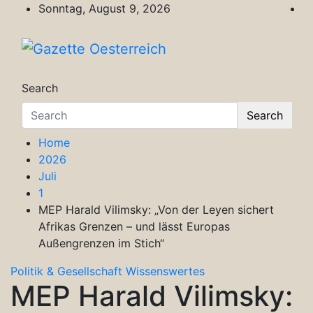
Skip
Sonntag, August 9, 2026
to
content
Gazette Oesterreich
Magazin für Freizeit, Politik, Kultur & Wisse
Search
Search
Home
2026
Juli
1
MEP Harald Vilimsky: „Von der Leyen sichert
Afrikas Grenzen – und lässt Europas
Außengrenzen im Stich“
Politik & Gesellschaft
Wissenswertes
MEP Harald Vilimsky: