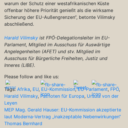
warum der Schutz einer westafrikanischen Küste
offenbar höhere Priorität genießt als die wirksame
Sicherung der EU-Außengrenzen“, betonte Vilimsky
abschließend.
Harald Vilimsky
ist FPÖ-Delegationsleiter im EU-
Parlament, Mitglied im Ausschuss für Auswärtige
Angelegenheiten (AFET) und stv. Mitglied im
Ausschuss für Bürgerliche Freiheiten, Justiz und
Inneres (LIBE).
Please follow and like us:
Tags:
Afrika
,
EU
,
EU-Kommission
,
EU-Parlament
,
FPÖ
,
Harald Vilimsky
,
Patrioten für Europa
,
Ursula von der
Leyen
Beitragsnavigation
MEP Mag. Gerald Hauser: EU-Kommission akzeptierte
laut Moderna-Vertrag „inakzeptable Nebenwirkungen“
Thomas Bernhard