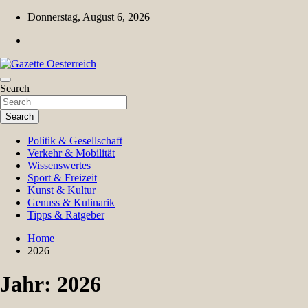
Skip
Donnerstag, August 6, 2026
to
content
Magazin für Freizeit, Politik, Kultur & Wissenschaft
Search
Gazette Oesterreich
Search
Politik & Gesellschaft
Verkehr & Mobilität
Wissenswertes
Sport & Freizeit
Kunst & Kultur
Genuss & Kulinarik
Tipps & Ratgeber
Home
2026
Jahr:
2026