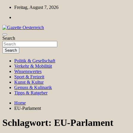
Skip
Freitag, August 7, 2026
to
content
Magazin für Freizeit, Politik, Kultur & Wissenschaft
Search
Gazette Oesterreich
Search
Politik & Gesellschaft
Verkehr & Mobilität
Wissenswertes
Sport & Freizeit
Kunst & Kultur
Genuss & Kulinarik
Tipps & Ratgeber
Home
EU-Parlament
Schlagwort:
EU-Parlament