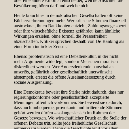
oder eine andere Autorität entscheidet, welche Ansichten die
Bevölkerung hören darf und welche nicht.
Heute braucht es in demokratischen Gesellschaften oft keine
Bücherverbrennungen mehr. Wer kritische Stimmen finanziell
austrocknet, ihnen Bankkonten entzieht, Zahlungswege sperrt
oder ihre wirtschaftliche Existenz gefährdet, kann ähnliche
Wirkungen erzielen, ohne formell die Pressefreiheit
abzuschaffen. Kritiker sprechen deshalb von De-Banking als
einer Form indirekter Zensur.
Ebenso problematisch ist eine Debattenkultur, in der nicht
mehr Argumente widerlegt, sondern Menschen moralisch
diskreditiert werden. Wer Andersdenkende pauschal als
unseriös, gefährlich oder gesellschaftlich unerwünscht
abstempelt, ersetzt die offene Auseinandersetzung durch
soziale Ausgrenzung.
Eine Demokratie beweist ihre Stärke nicht dadurch, dass nur
regierungskonforme oder gesellschaftlich akzeptierte
Meinungen öffentlich vorkommen. Sie beweist sie dadurch,
dass auch unbequeme, provokante und irritierende Stimmen
gehört werden dürfen – solange sie sich im Rahmen der
Gesetze bewegen. Wo wirtschaftlicher Druck an die Stelle der
offenen Debatte tritt, sollte jede freiheitliche Gesellschaft
aufmerksam werden. Denn die Geschichte lehrt vor allem