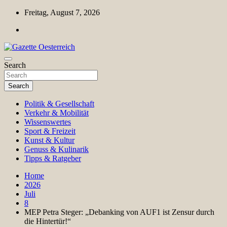
Skip
Freitag, August 7, 2026
to
content
Magazin für Freizeit, Politik, Kultur & Wissenschaft
Search
Gazette Oesterreich
Search
Politik & Gesellschaft
Verkehr & Mobilität
Wissenswertes
Sport & Freizeit
Kunst & Kultur
Genuss & Kulinarik
Tipps & Ratgeber
Home
2026
Juli
8
MEP Petra Steger: „Debanking von AUF1 ist Zensur durch
die Hintertür!“