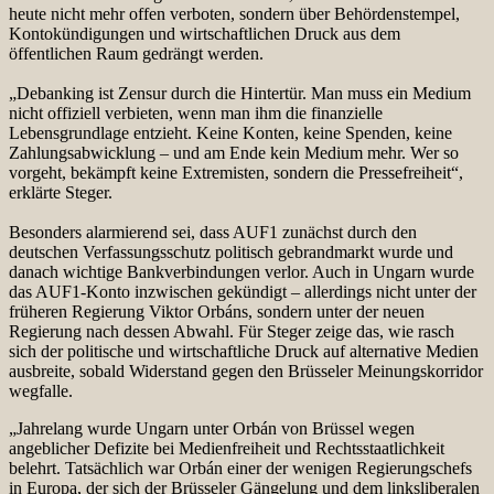
heute nicht mehr offen verboten, sondern über Behördenstempel,
Kontokündigungen und wirtschaftlichen Druck aus dem
öffentlichen Raum gedrängt werden.
„Debanking ist Zensur durch die Hintertür. Man muss ein Medium
nicht offiziell verbieten, wenn man ihm die finanzielle
Lebensgrundlage entzieht. Keine Konten, keine Spenden, keine
Zahlungsabwicklung – und am Ende kein Medium mehr. Wer so
vorgeht, bekämpft keine Extremisten, sondern die Pressefreiheit“,
erklärte Steger.
Besonders alarmierend sei, dass AUF1 zunächst durch den
deutschen Verfassungsschutz politisch gebrandmarkt wurde und
danach wichtige Bankverbindungen verlor. Auch in Ungarn wurde
das AUF1-Konto inzwischen gekündigt – allerdings nicht unter der
früheren Regierung Viktor Orbáns, sondern unter der neuen
Regierung nach dessen Abwahl. Für Steger zeige das, wie rasch
sich der politische und wirtschaftliche Druck auf alternative Medien
ausbreite, sobald Widerstand gegen den Brüsseler Meinungskorridor
wegfalle.
„Jahrelang wurde Ungarn unter Orbán von Brüssel wegen
angeblicher Defizite bei Medienfreiheit und Rechtsstaatlichkeit
belehrt. Tatsächlich war Orbán einer der wenigen Regierungschefs
in Europa, der sich der Brüsseler Gängelung und dem linksliberalen