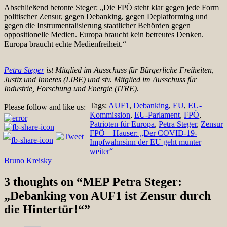
Abschließend betonte Steger: „Die FPÖ steht klar gegen jede Form
politischer Zensur, gegen Debanking, gegen Deplatforming und
gegen die Instrumentalisierung staatlicher Behörden gegen
oppositionelle Medien. Europa braucht kein betreutes Denken.
Europa braucht echte Medienfreiheit.“
Petra Steger
ist Mitglied im Ausschuss für Bürgerliche Freiheiten,
Justiz und Inneres (LIBE) und stv. Mitglied im Ausschuss für
Industrie, Forschung und Energie (ITRE).
Tags:
AUF1
,
Debanking
,
EU
,
EU-
Please follow and like us:
Kommission
,
EU-Parlament
,
FPÖ
,
Patrioten für Europa
,
Petra Steger
,
Zensur
Beitragsnavigation
FPÖ – Hauser: „Der COVID-19-
Impfwahnsinn der EU geht munter
weiter“
Bruno Kreisky
3 thoughts on “
MEP Petra Steger:
„Debanking von AUF1 ist Zensur durch
die Hintertür!“
”