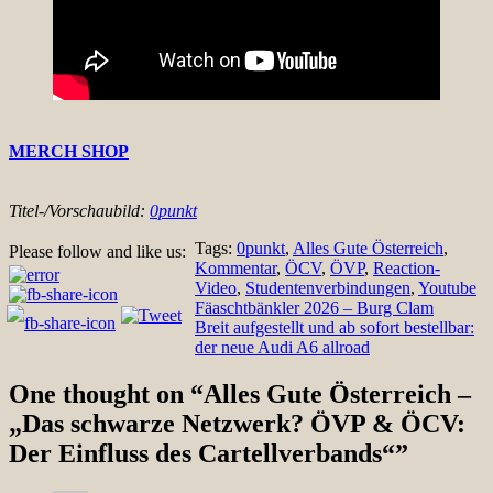
MERCH SHOP
Titel-/Vorschaubild:
0punkt
Tags:
0punkt
,
Alles Gute Österreich
,
Please follow and like us:
Kommentar
,
ÖCV
,
ÖVP
,
Reaction-
Video
,
Studentenverbindungen
,
Youtube
Beitragsnavigation
Fäaschtbänkler 2026 – Burg Clam
Breit aufgestellt und ab sofort bestellbar:
der neue Audi A6 allroad
One thought on “
Alles Gute Österreich –
„Das schwarze Netzwerk? ÖVP & ÖCV:
Der Einfluss des Cartellverbands“
”