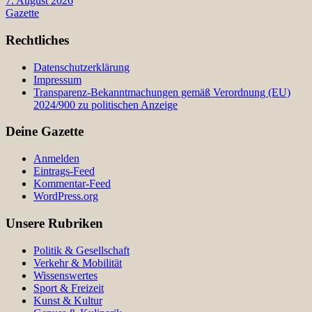
7. August 2026
Gazette
Rechtliches
Datenschutzerklärung
Impressum
Transparenz-Bekanntmachungen gemäß Verordnung (EU)
2024/900 zu politischen Anzeige
Deine Gazette
Anmelden
Eintrags-Feed
Kommentar-Feed
WordPress.org
Unsere Rubriken
Politik & Gesellschaft
Verkehr & Mobilität
Wissenswertes
Sport & Freizeit
Kunst & Kultur