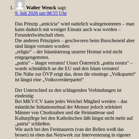
Walter Wenck
sagt:
9. Juli 2026 um 08:55 Uhr
Das Prinzip „amicicia“ wird natürlich wahrgenommen – man
kann dadurch mit weniger Einsatz auch was werden –
Freunderlwirtschaft eben.
Die anderen Prinzipien – geschworen beim Burscheneid aber
sind längst verraten worden:
„religio“ – der Islamisierung unserer Heimat wird nicht
entgegengetreten.
„patria“ – längst verraten! Unser Österreich „patria nostra“ –
wurde schmählich an die EU und den Islam verraten!
Die Nähe zur ÖVP zeigt das, denn die einstiege „Volkspartei“
ist längst eine „Volksverräterpartei“
Der Unterschied zu den schlagenden Verbindungen ist
eindeutig:
Bei MKV/CV kann jedes Weichei Mitglied werden – das
männliche Initiationsritual der Mensur jedoch selektiert
Männer von Chorknaben und die Heimattreue und
Kulturpflege bei den Katholischen läßt längst nicht mehr auf
„patria“ schließen.
Wie auch bei den Freimaurern (van der Bellen weiß das
besser) ist eben das Netzwerk zur Intervenierung in eigener