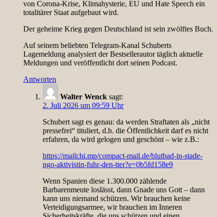
von Corona-Krise, Klimahysterie, EU und Hate Speech ein
totalitärer Staat aufgebaut wird.
Der geheime Krieg gegen Deutschland ist sein zwölftes Buch.
Auf seinem beliebten Telegram-Kanal Schuberts
Lagemeldung analysiert der Bestsellerautor täglich aktuelle
Meldungen und veröffentlicht dort seinen Podcast.
Antworten
Walter Wenck
sagt:
2. Juli 2026 um 09:59 Uhr
Schubert sagt es genau: da werden Straftaten als „nicht
pressefrei“ tituliert, d.h. die Öffentlichkeit darf es nicht
erfahren, da wird gelogen und geschönt – wie z.B.:
https://mailchi.mp/compact-mail.de/blutbad-in-stade-
ngo-aktivistin-fuhr-den-tter?e=0b5fd158e9
Wenn Spanien diese 1.300.000 zählende
Barbarenmeute loslässt, dann Gnade uns Gott – dann
kann uns niemand schützen. Wir brauchen keine
Verteidigungsarmee, wir brauchen im Inneren
Sicherheitskräfte, die uns schützen und einen