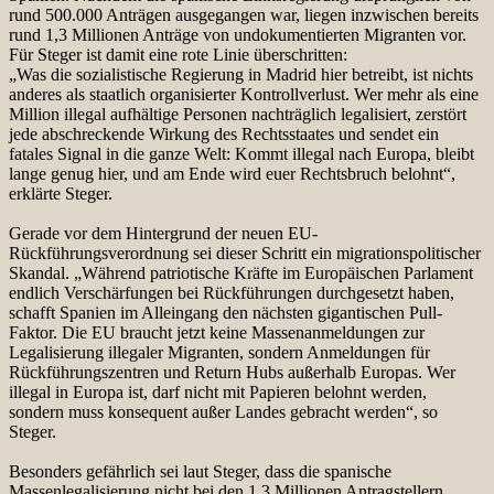
rund 500.000 Anträgen ausgegangen war, liegen inzwischen bereits
rund 1,3 Millionen Anträge von undokumentierten Migranten vor.
Für Steger ist damit eine rote Linie überschritten:
„Was die sozialistische Regierung in Madrid hier betreibt, ist nichts
anderes als staatlich organisierter Kontrollverlust. Wer mehr als eine
Million illegal aufhältige Personen nachträglich legalisiert, zerstört
jede abschreckende Wirkung des Rechtsstaates und sendet ein
fatales Signal in die ganze Welt: Kommt illegal nach Europa, bleibt
lange genug hier, und am Ende wird euer Rechtsbruch belohnt“,
erklärte Steger.
Gerade vor dem Hintergrund der neuen EU-
Rückführungsverordnung sei dieser Schritt ein migrationspolitischer
Skandal. „Während patriotische Kräfte im Europäischen Parlament
endlich Verschärfungen bei Rückführungen durchgesetzt haben,
schafft Spanien im Alleingang den nächsten gigantischen Pull-
Faktor. Die EU braucht jetzt keine Massenanmeldungen zur
Legalisierung illegaler Migranten, sondern Anmeldungen für
Rückführungszentren und Return Hubs außerhalb Europas. Wer
illegal in Europa ist, darf nicht mit Papieren belohnt werden,
sondern muss konsequent außer Landes gebracht werden“, so
Steger.
Besonders gefährlich sei laut Steger, dass die spanische
Massenlegalisierung nicht bei den 1,3 Millionen Antragstellern