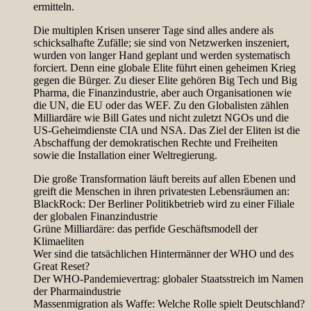
ermitteln.
Die multiplen Krisen unserer Tage sind alles andere als
schicksalhafte Zufälle; sie sind von Netzwerken inszeniert,
wurden von langer Hand geplant und werden systematisch
forciert. Denn eine globale Elite führt einen geheimen Krieg
gegen die Bürger. Zu dieser Elite gehören Big Tech und Big
Pharma, die Finanzindustrie, aber auch Organisationen wie
die UN, die EU oder das WEF. Zu den Globalisten zählen
Milliardäre wie Bill Gates und nicht zuletzt NGOs und die
US-Geheimdienste CIA und NSA. Das Ziel der Eliten ist die
Abschaffung der demokratischen Rechte und Freiheiten
sowie die Installation einer Weltregierung.
Die große Transformation läuft bereits auf allen Ebenen und
greift die Menschen in ihren privatesten Lebensräumen an:
BlackRock: Der Berliner Politikbetrieb wird zu einer Filiale
der globalen Finanzindustrie
Grüne Milliardäre: das perfide Geschäftsmodell der
Klimaeliten
Wer sind die tatsächlichen Hintermänner der WHO und des
Great Reset?
Der WHO-Pandemievertrag: globaler Staatsstreich im Namen
der Pharmaindustrie
Massenmigration als Waffe: Welche Rolle spielt Deutschland?