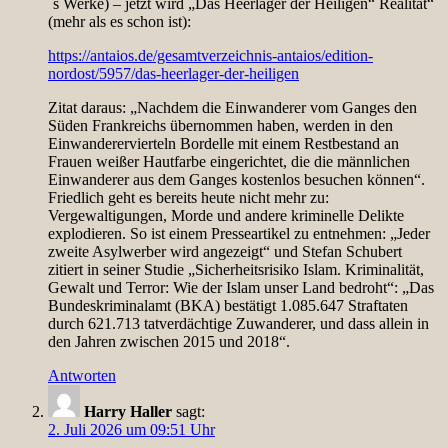
´s Werke) – jetzt wird „Das Heerlager der Heiligen“ Realität“
(mehr als es schon ist):
https://antaios.de/gesamtverzeichnis-antaios/edition-
nordost/5957/das-heerlager-der-heiligen
Zitat daraus: „Nachdem die Einwanderer vom Ganges den
Süden Frankreichs übernommen haben, werden in den
Einwanderervierteln Bordelle mit einem Restbestand an
Frauen weißer Hautfarbe eingerichtet, die die männlichen
Einwanderer aus dem Ganges kostenlos besuchen können“.
Friedlich geht es bereits heute nicht mehr zu:
Vergewaltigungen, Morde und andere kriminelle Delikte
explodieren. So ist einem Presseartikel zu entnehmen: „Jeder
zweite Asylwerber wird angezeigt“ und Stefan Schubert
zitiert in seiner Studie „Sicherheitsrisiko Islam. Kriminalität,
Gewalt und Terror: Wie der Islam unser Land bedroht“: „Das
Bundeskriminalamt (BKA) bestätigt 1.085.647 Straftaten
durch 621.713 tatverdächtige Zuwanderer, und dass allein in
den Jahren zwischen 2015 und 2018“.
Antworten
Harry Haller
sagt:
2. Juli 2026 um 09:51 Uhr