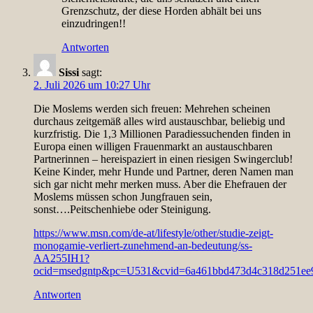
Grenzschutz, der diese Horden abhält bei uns
einzudringen!!
Antworten
Sissi
sagt:
2. Juli 2026 um 10:27 Uhr
Die Moslems werden sich freuen: Mehrehen scheinen
durchaus zeitgemäß alles wird austauschbar, beliebig und
kurzfristig. Die 1,3 Millionen Paradiessuchenden finden in
Europa einen willigen Frauenmarkt an austauschbaren
Partnerinnen – hereispaziert in einen riesigen Swingerclub!
Keine Kinder, mehr Hunde und Partner, deren Namen man
sich gar nicht mehr merken muss. Aber die Ehefrauen der
Moslems müssen schon Jungfrauen sein,
sonst….Peitschenhiebe oder Steinigung.
https://www.msn.com/de-at/lifestyle/other/studie-zeigt-
monogamie-verliert-zunehmend-an-bedeutung/ss-
AA255IH1?
ocid=msedgntp&pc=U531&cvid=6a461bbd473d4c318d251ee
Antworten