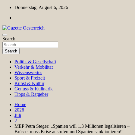
Skip
Donnerstag, August 6, 2026
to
content
Magazin für Freizeit, Politik, Kultur & Wissenschaft
Search
Gazette Oesterreich
Search
Politik & Gesellschaft
Verkehr & Mobilität
Wissenswertes
Sport & Freizeit
Kunst & Kultur
Genuss & Kulinarik
Tipps & Ratgeber
Home
2026
Juli
2
MEP Petra Steger: „Spanien will 1,3 Millionen legalisieren –
Brüssel muss Krise ausrufen und Spanien sanktionieren!“