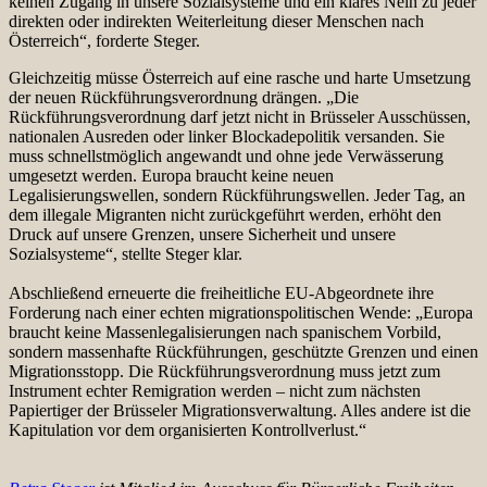
keinen Zugang in unsere Sozialsysteme und ein klares Nein zu jeder
direkten oder indirekten Weiterleitung dieser Menschen nach
Österreich“, forderte Steger.
Gleichzeitig müsse Österreich auf eine rasche und harte Umsetzung
der neuen Rückführungsverordnung drängen. „Die
Rückführungsverordnung darf jetzt nicht in Brüsseler Ausschüssen,
nationalen Ausreden oder linker Blockadepolitik versanden. Sie
muss schnellstmöglich angewandt und ohne jede Verwässerung
umgesetzt werden. Europa braucht keine neuen
Legalisierungswellen, sondern Rückführungswellen. Jeder Tag, an
dem illegale Migranten nicht zurückgeführt werden, erhöht den
Druck auf unsere Grenzen, unsere Sicherheit und unsere
Sozialsysteme“, stellte Steger klar.
Abschließend erneuerte die freiheitliche EU-Abgeordnete ihre
Forderung nach einer echten migrationspolitischen Wende: „Europa
braucht keine Massenlegalisierungen nach spanischem Vorbild,
sondern massenhafte Rückführungen, geschützte Grenzen und einen
Migrationsstopp. Die Rückführungsverordnung muss jetzt zum
Instrument echter Remigration werden – nicht zum nächsten
Papiertiger der Brüsseler Migrationsverwaltung. Alles andere ist die
Kapitulation vor dem organisierten Kontrollverlust.“