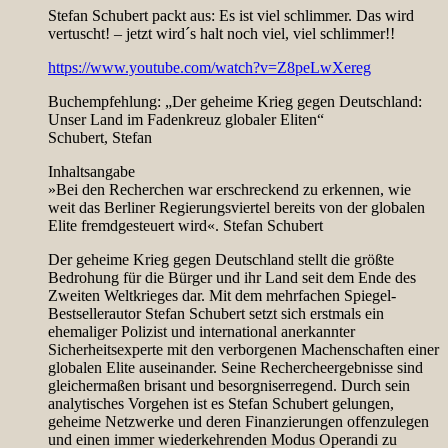
Stefan Schubert packt aus: Es ist viel schlimmer. Das wird
vertuscht! – jetzt wird´s halt noch viel, viel schlimmer!!
https://www.youtube.com/watch?v=Z8peLwXereg
Buchempfehlung: „Der geheime Krieg gegen Deutschland:
Unser Land im Fadenkreuz globaler Eliten“
Schubert, Stefan
Inhaltsangabe
»Bei den Recherchen war erschreckend zu erkennen, wie
weit das Berliner Regierungsviertel bereits von der globalen
Elite fremdgesteuert wird«. Stefan Schubert
Der geheime Krieg gegen Deutschland stellt die größte
Bedrohung für die Bürger und ihr Land seit dem Ende des
Zweiten Weltkrieges dar. Mit dem mehrfachen Spiegel-
Bestsellerautor Stefan Schubert setzt sich erstmals ein
ehemaliger Polizist und international anerkannter
Sicherheitsexperte mit den verborgenen Machenschaften einer
globalen Elite auseinander. Seine Rechercheergebnisse sind
gleichermaßen brisant und besorgniserregend. Durch sein
analytisches Vorgehen ist es Stefan Schubert gelungen,
geheime Netzwerke und deren Finanzierungen offenzulegen
und einen immer wiederkehrenden Modus Operandi zu