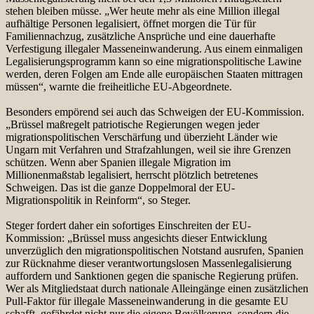
stehen bleiben müsse. „Wer heute mehr als eine Million illegal
aufhältige Personen legalisiert, öffnet morgen die Tür für
Familiennachzug, zusätzliche Ansprüche und eine dauerhafte
Verfestigung illegaler Masseneinwanderung. Aus einem einmaligen
Legalisierungsprogramm kann so eine migrationspolitische Lawine
werden, deren Folgen am Ende alle europäischen Staaten mittragen
müssen“, warnte die freiheitliche EU-Abgeordnete.
Besonders empörend sei auch das Schweigen der EU-Kommission.
„Brüssel maßregelt patriotische Regierungen wegen jeder
migrationspolitischen Verschärfung und überzieht Länder wie
Ungarn mit Verfahren und Strafzahlungen, weil sie ihre Grenzen
schützen. Wenn aber Spanien illegale Migration im
Millionenmaßstab legalisiert, herrscht plötzlich betretenes
Schweigen. Das ist die ganze Doppelmoral der EU-
Migrationspolitik in Reinform“, so Steger.
Steger fordert daher ein sofortiges Einschreiten der EU-
Kommission: „Brüssel muss angesichts dieser Entwicklung
unverzüglich den migrationspolitischen Notstand ausrufen, Spanien
zur Rücknahme dieser verantwortungslosen Massenlegalisierung
auffordern und Sanktionen gegen die spanische Regierung prüfen.
Wer als Mitgliedstaat durch nationale Alleingänge einen zusätzlichen
Pull-Faktor für illegale Masseneinwanderung in die gesamte EU
schafft, gefährdet nicht nur die eigene Bevölkerung, sondern die