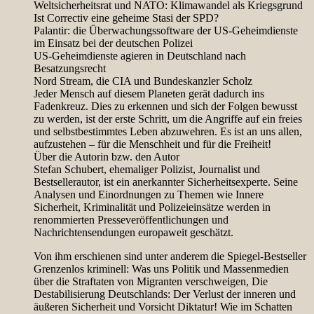
Weltsicherheitsrat und NATO: Klimawandel als Kriegsgrund
Ist Correctiv eine geheime Stasi der SPD?
Palantir: die Überwachungssoftware der US-Geheimdienste
im Einsatz bei der deutschen Polizei
US-Geheimdienste agieren in Deutschland nach
Besatzungsrecht
Nord Stream, die CIA und Bundeskanzler Scholz
Jeder Mensch auf diesem Planeten gerät dadurch ins
Fadenkreuz. Dies zu erkennen und sich der Folgen bewusst
zu werden, ist der erste Schritt, um die Angriffe auf ein freies
und selbstbestimmtes Leben abzuwehren. Es ist an uns allen,
aufzustehen – für die Menschheit und für die Freiheit!
Über die Autorin bzw. den Autor
Stefan Schubert, ehemaliger Polizist, Journalist und
Bestsellerautor, ist ein anerkannter Sicherheitsexperte. Seine
Analysen und Einordnungen zu Themen wie Innere
Sicherheit, Kriminalität und Polizeieinsätze werden in
renommierten Presseveröffentlichungen und
Nachrichtensendungen europaweit geschätzt.
Von ihm erschienen sind unter anderem die Spiegel-Bestseller
Grenzenlos kriminell: Was uns Politik und Massenmedien
über die Straftaten von Migranten verschweigen, Die
Destabilisierung Deutschlands: Der Verlust der inneren und
äußeren Sicherheit und Vorsicht Diktatur! Wie im Schatten