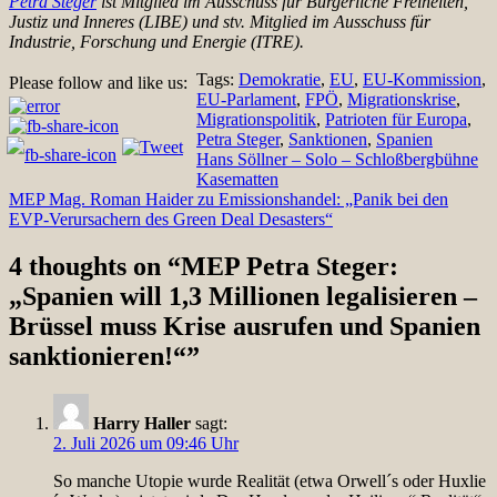
Petra Steger
ist Mitglied im Ausschuss für Bürgerliche Freiheiten,
Justiz und Inneres (LIBE) und stv. Mitglied im Ausschuss für
Industrie, Forschung und Energie (ITRE).
Tags:
Demokratie
,
EU
,
EU-Kommission
,
Please follow and like us:
EU-Parlament
,
FPÖ
,
Migrationskrise
,
Migrationspolitik
,
Patrioten für Europa
,
Petra Steger
,
Sanktionen
,
Spanien
Beitragsnavigation
Hans Söllner – Solo – Schloßbergbühne
Kasematten
MEP Mag. Roman Haider zu Emissionshandel: „Panik bei den
EVP-Verursachern des Green Deal Desasters“
4 thoughts on “
MEP Petra Steger:
„Spanien will 1,3 Millionen legalisieren –
Brüssel muss Krise ausrufen und Spanien
sanktionieren!“
”
Harry Haller
sagt:
2. Juli 2026 um 09:46 Uhr
So manche Utopie wurde Realität (etwa Orwell´s oder Huxlie