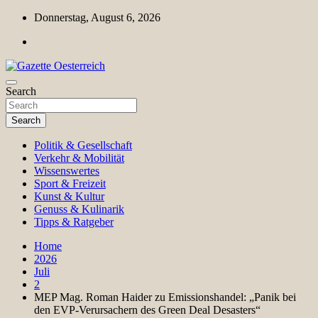
Skip
Donnerstag, August 6, 2026
to
content
Magazin für Freizeit, Politik, Kultur & Wissenschaft
Search
Gazette Oesterreich
Search
Politik & Gesellschaft
Verkehr & Mobilität
Wissenswertes
Sport & Freizeit
Kunst & Kultur
Genuss & Kulinarik
Tipps & Ratgeber
Home
2026
Juli
2
MEP Mag. Roman Haider zu Emissionshandel: „Panik bei
den EVP-Verursachern des Green Deal Desasters“