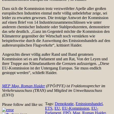
Dass sich die Kommission trotz verzweifelter Apelle aller großen
europäischen Industrien einmal mehr völlig unbelehrbar zeige, sei
leider zu erwarten gewesen. Die trotzige Antwort der Kommission
auf einen Brief von 14 Industriezusammenschlüssen wie unter
anderem chemischer Industrie oder Stahlproduzenten, demonstriere
das sehr deutlich. „Ganz im Gegenteil möchte die Kommission den
Klimaterror gegenüber der Wirtschaft noch verstärken wie
beispielsweise durch die Ausweitung des Emissionshandels auf den
außereuropäischen Flugverkehr“, kritisiert Haider.
Angesichts dieser völlig außer Rand und Band geratenen
Kommission sei es am Parlament und am Rat, Von der Leyen und
ihrer Truppe aus Klimafanatikern die Grenzen aufzuzeigen. „Diese
EU-Kommission ist der Untergang Europas. Sie muss endlich
gestoppt werden“, schließt Haider.
MEP Mag. Roman Haider
(FPÖ/PFE) ist Fraktionssprecher im
Verkehrsausschuss (TRAN) und Mitglied im Umweltausschuss
(ENVI)
Tags:
Demokratie
,
Emissionshandel
,
Please follow and like us:
ETS
,
EU
,
EU-Kommission
,
EU-
Parlament
,
FPÖ
,
Mag. Roman Haider
,