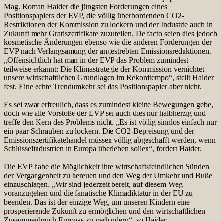
Mag. Roman Haider die jüngsten Forderungen eines
Positionspapiers der EVP, die völlig überbordenden CO2-
Restriktionen der Kommission zu lockern und der Industrie auch in
Zukunft mehr Gratiszertifikate zuzuteilen. De facto seien dies jedoch
kosmetische Änderungen ebenso wie die anderen Forderungen der
EVP nach Verlangsamung der angestrebten Emissionsreduktionen.
„Offensichtlich hat man in der EVP das Problem zumindest
teilweise erkannt: Die Klimastrategie der Kommission vernichtet
unsere wirtschaftlichen Grundlagen im Rekordtempo“, stellt Haider
fest. Eine echte Trendumkehr sei das Positionspapier aber nicht.
Es sei zwar erfreulich, dass es zumindest kleine Bewegungen gebe,
doch wie alle Vorstöße der EVP sei auch dies nur halbherzig und
treffe den Kern des Problems nicht. „Es ist völlig sinnlos einfach nur
ein paar Schrauben zu lockern. Die CO2-Bepreisung und der
Emissionszertifikatehandel müssen völlig abgeschafft werden, wenn
Schlüsselindustrien in Europa überleben sollen“, fordert Haider.
Die EVP habe die Möglichkeit ihre wirtschaftsfeindlichen Sünden
der Vergangenheit zu bereuen und den Weg der Umkehr und Buße
einzuschlagen. „Wir sind jederzeit bereit, auf diesem Weg
voranzugehen und die fanatische Klimadiktatur in der EU zu
beenden. Das ist der einzige Weg, um unseren Kindern eine
prosperierende Zukunft zu ermöglichen und den wirtschaftlichen
Zusammenbruch Europas zu verhindern“, so Haider.