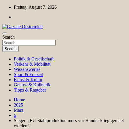
Skip
Freitag, August 7, 2026
to
content
Magazin für Freizeit, Politik, Kultur & Wissenschaft
Search
Gazette Oesterreich
Search
Politik & Gesellschaft
Verkehr & Mobilität
Wissenswertes
Sport & Freizeit
Kunst & Kultur
Genuss & Kulinarik
Tipps & Ratgeber
Home
2025
März
6
Steger: „EU-Stahlproduktion muss vor Handelskrieg gerettet
werden!“