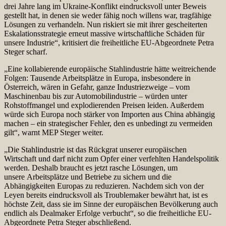
drei Jahre lang im Ukraine-Konflikt eindrucksvoll unter Beweis
gestellt hat, in denen sie weder fähig noch willens war, tragfähige
Lösungen zu verhandeln. Nun riskiert sie mit ihrer gescheiterten
Eskalationsstrategie erneut massive wirtschaftliche Schäden für
unsere Industrie“, kritisiert die freiheitliche EU-Abgeordnete Petra
Steger scharf.
„Eine kollabierende europäische Stahlindustrie hätte weitreichende
Folgen: Tausende Arbeitsplätze in Europa, insbesondere in
Österreich, wären in Gefahr, ganze Industriezweige – vom
Maschinenbau bis zur Automobilindustrie – würden unter
Rohstoffmangel und explodierenden Preisen leiden. Außerdem
würde sich Europa noch stärker von Importen aus China abhängig
machen – ein strategischer Fehler, den es unbedingt zu vermeiden
gilt“, warnt MEP Steger weiter.
„Die Stahlindustrie ist das Rückgrat unserer europäischen
Wirtschaft und darf nicht zum Opfer einer verfehlten Handelspolitik
werden. Deshalb braucht es jetzt rasche Lösungen, um
unsere Arbeitsplätze und Betriebe zu sichern und die
Abhängigkeiten Europas zu reduzieren. Nachdem sich von der
Leyen bereits eindrucksvoll als Troublemaker bewährt hat, ist es
höchste Zeit, dass sie im Sinne der europäischen Bevölkerung auch
endlich als Dealmaker Erfolge verbucht“, so die freiheitliche EU-
Abgeordnete Petra Steger abschließend.