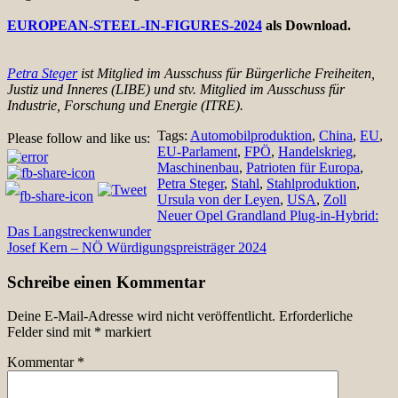
EUROPEAN-STEEL-IN-FIGURES-2024
als Download.
Petra Steger
ist Mitglied im Ausschuss für Bürgerliche Freiheiten,
Justiz und Inneres (LIBE) und stv. Mitglied im Ausschuss für
Industrie, Forschung und Energie (ITRE).
Tags:
Automobilproduktion
,
China
,
EU
,
Please follow and like us:
EU-Parlament
,
FPÖ
,
Handelskrieg
,
Maschinenbau
,
Patrioten für Europa
,
Petra Steger
,
Stahl
,
Stahlproduktion
,
Ursula von der Leyen
,
USA
,
Zoll
Beitragsnavigation
Neuer Opel Grandland Plug-in-Hybrid:
Das Langstreckenwunder
Josef Kern – NÖ Würdigungspreisträger 2024
Schreibe einen Kommentar
Deine E-Mail-Adresse wird nicht veröffentlicht.
Erforderliche
Felder sind mit
*
markiert
Kommentar
*