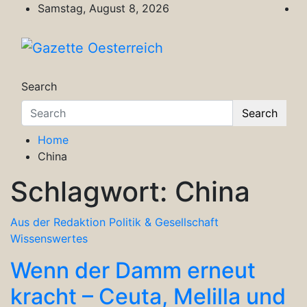
Skip
Samstag, August 8, 2026
to
content
Gazette Oesterreich
Magazin für Freizeit, Politik, Kultur & Wisse
Search
Search
Home
China
Schlagwort:
China
Aus der Redaktion
Politik & Gesellschaft
Wissenswertes
Wenn der Damm erneut
kracht – Ceuta, Melilla und