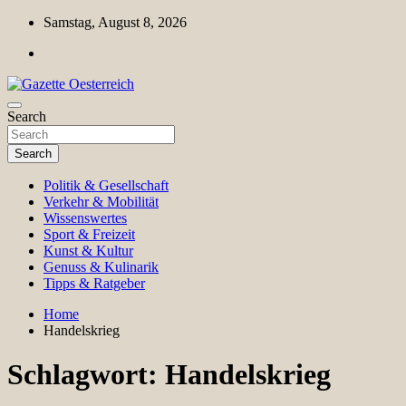
Skip
Samstag, August 8, 2026
to
content
Magazin für Freizeit, Politik, Kultur & Wissenschaft
Search
Gazette Oesterreich
Search
Politik & Gesellschaft
Verkehr & Mobilität
Wissenswertes
Sport & Freizeit
Kunst & Kultur
Genuss & Kulinarik
Tipps & Ratgeber
Home
Handelskrieg
Schlagwort:
Handelskrieg