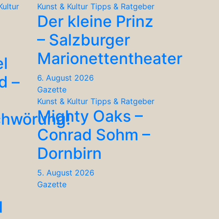
Kultur
Kunst & Kultur
Tipps & Ratgeber
Der kleine Prinz
– Salzburger
Marionettentheater
el
d –
6. August 2026
Gazette
Kunst & Kultur
Tipps & Ratgeber
Mighty Oaks –
chwörung!
Conrad Sohm –
Dornbirn
5. August 2026
Gazette
d