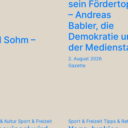
sein Förderto
– Andreas
Babler, die
Demokratie u
d Sohm –
der Medienst
2. August 2026
Gazette
& Kultur
Sport & Freizeit
Sport & Freizeit
Tipps & Ra