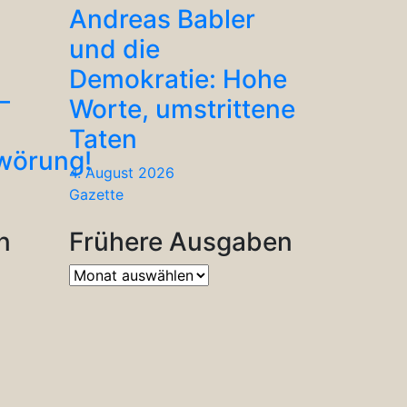
Andreas Babler
und die
Demokratie: Hohe
–
Worte, umstrittene
Taten
hwörung!
4. August 2026
Gazette
n
Frühere Ausgaben
Frühere
Ausgaben