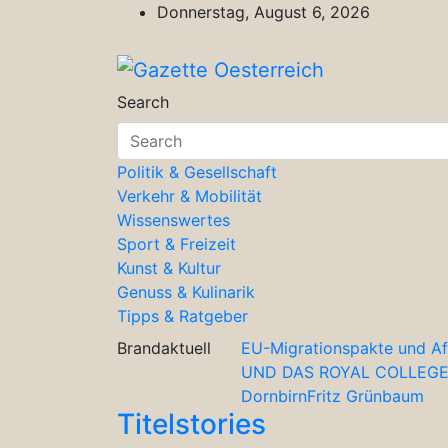
Skip
Donnerstag, August 6, 2026
to
content
Gazette Oesterre
Magazin für Freizeit, Politik, Kultu
Search
Politik & Gesellschaft
Verkehr & Mobilität
Wissenswertes
Sport & Freizeit
Kunst & Kultur
Genuss & Kulinarik
Tipps & Ratgeber
Brandaktuell
EU-Migrationspakte und Af
UND DAS ROYAL COLLEGE
Dornbirn
Fritz Grünbaum
Titelstories