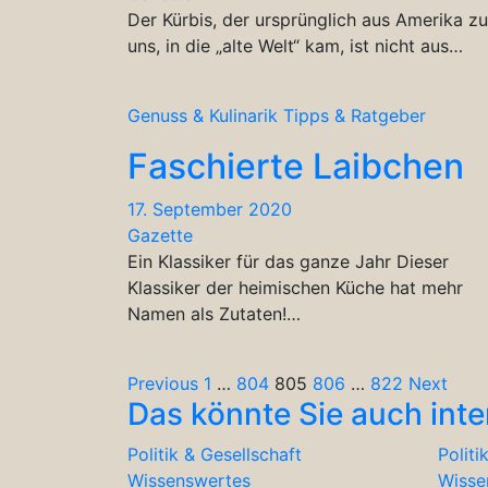
Der Kürbis, der ursprünglich aus Amerika zu
uns, in die „alte Welt“ kam, ist nicht aus…
Genuss & Kulinarik
Tipps & Ratgeber
Faschierte Laibchen
17. September 2020
Gazette
Ein Klassiker für das ganze Jahr Dieser
Klassiker der heimischen Küche hat mehr
Namen als Zutaten!…
Seitennummerierung
Previous
1
…
804
805
806
…
822
Next
Das könnte Sie auch inte
der
Politik & Gesellschaft
Politi
Beiträge
Wissenswertes
Wisse