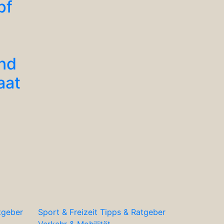
pf
nd
aat
tgeber
Sport & Freizeit
Tipps & Ratgeber
Verkehr & Mobilität