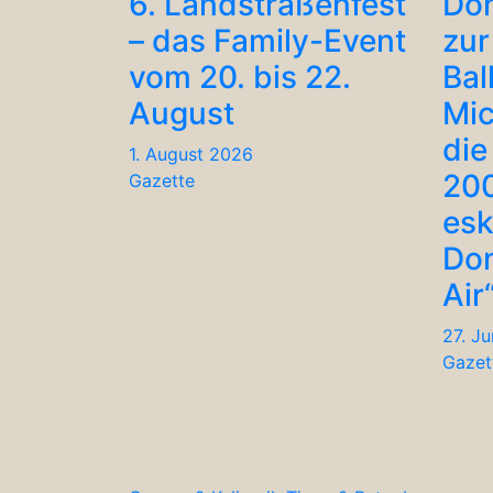
6. Landstraßenfest
Don
– das Family-Event
zur
vom 20. bis 22.
Bal
August
Mic
die
1. August 2026
200
Gazette
esk
Don
Air
27. J
Gazet