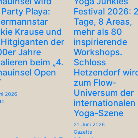
auinsel wird
Yoga Junkies
 Party Playa:
Festival 2026: 
lermannstar
Tage, 8 Areas,
kie Krause und
mehr als 80
 Hitgiganten der
inspirierende
0er Jahre
Workshops.
alieren beim „4.
Schloss
auinsel Open
Hetzendorf wir
“
zum Flow-
Universum der
uni 2026
internationalen
te
Yoga-Szene
21. Juni 2026
Gazette