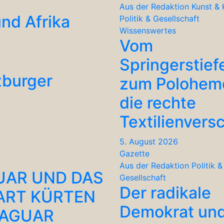
Aus der Redaktion
Kunst & 
nd Afrika
Politik & Gesellschaft
Wissenswertes
Vom
Springerstief
zburger
zum Polohem
die rechte
Textilienvers
5. August 2026
Gazette
Aus der Redaktion
Politik &
UAR UND DAS
Gesellschaft
Der radikale
ART KÜRTEN
Demokrat un
JAGUAR