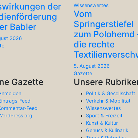
wirkungen der
Wissenswertes
Vom
dienförderung
Springerstiefel
er Babler
zum Polohemd 
gust 2026
die rechte
te
Textilienversc
5. August 2026
Gazette
ne Gazette
Unsere Rubrike
Anmelden
Politik & Gesellschaft
Eintrags-Feed
Verkehr & Mobilität
Kommentar-Feed
Wissenswertes
WordPress.org
Sport & Freizeit
Kunst & Kultur
Genuss & Kulinarik
Tipps & Ratgeber