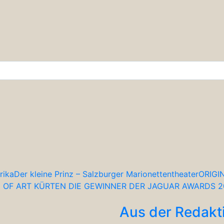
ich
r & Wissenschaft
rika
Der kleine Prinz – Salzburger Marionettentheater
ORIGI
 OF ART KÜRTEN DIE GEWINNER DER JAGUAR AWARDS 2
Aus der Redakt