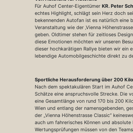
Für Auhof Center-Eigentümer
KR. Peter Sc
echtes Highlight, schlägt sein Herz doch se
bekennenden Autofan ist es natürlich eine b
Veranstaltung wie der ‚Vienna Höhenstrasse
geben. Oldtimer stehen für zeitloses Desig
diese Emotionen möchten wir unseren Besuc
dieser hochkarätigen Rallye bieten wir ein 
lebendige Automobilgeschichte direkt zu d
Sportliche Herausforderung über 200 Kil
Nach dem spektakulären Start im Auhof Cent
Schätze eine anspruchsvolle Strecke. Die 
eine Gesamtlänge von rund 170 bis 200 Kil
Wien und entlang der namensgebenden, gesc
der „Vienna Höhenstrasse Classic“ keinesw
auch um fahrerisches Können und absolute 
Wertungsprüfungen müssen von den Teams a