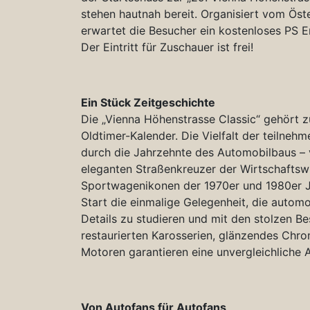
stehen hautnah bereit. Organisiert vom Ös
erwartet die Besucher ein kostenloses PS E
Der Eintritt für Zuschauer ist frei!
Ein Stück Zeitgeschichte
Die „Vienna Höhenstrasse Classic“ gehört 
Oldtimer-Kalender. Die Vielfalt der teilneh
durch die Jahrzehnte des Automobilbaus – v
eleganten Straßenkreuzer der Wirtschaftsw
Sportwagenikonen der 1970er und 1980er J
Start die einmalige Gelegenheit, die autom
Details zu studieren und mit den stolzen B
restaurierten Karosserien, glänzendes Chr
Motoren garantieren eine unvergleichliche
Von Autofans für Autofans