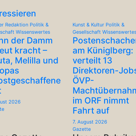
ressieren
er Redaktion
Politik &
Kunst & Kultur
Politik &
lschaft
Wissenswertes
Gesellschaft
Wissenswerte
nn der Damm
Postenschache
eut kracht –
am Küniglberg: 
ta, Melilla und
verteilt 13
ropas
Direktoren-Job
bstgeschaffene
ÖVP-
t
Machtübernah
im ORF nimmt
gust 2026
Fahrt auf
te
7. August 2026
Gazette