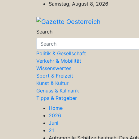
Skip
Samstag, August 8, 2026
to
content
Gazette Oesterreich
Magazin für Freizeit, Politik, Kultu
Search
Politik & Gesellschaft
Verkehr & Mobilität
Wissenswertes
Sport & Freizeit
Kunst & Kultur
Genuss & Kulinarik
Tipps & Ratgeber
Home
2026
Juni
21
Automobile Schätze hautnah: Das Auh