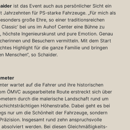
haider
ist das Event auch aus persönlicher Sicht ein
it Jahrzehnten für PS-starke Fahrzeuge. „Für mich als
esonders große Ehre, so einer traditionsreichen
 Classic‘ bei uns im Auhof Center eine Bühne zu
n, höchste Ingenieurskunst und pure Emotion. Genau
herinnen und Besuchern vermitteln. Mit dem Start
echtes Highlight für die ganze Familie und bringen
en Menschen“, so Schaider.
ometer
er wartet auf die Fahrer und ihre historischen
vom ÖMVC ausgearbeitete Route erstreckt sich über
ometern durch die malerische Landschaft rund um
hichtsträchtigen Höhenstraße. Dabei geht es bei
egs nur um die Schönheit der Fahrzeuge, sondern
Präzision. Insgesamt rund zehn anspruchsvolle
bsolviert werden. Bei diesen Gleichmäßigkeits-