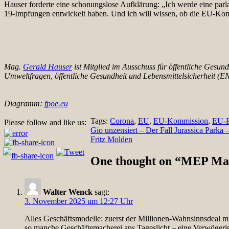
Hauser forderte eine schonungslose Aufklärung: „Ich werde eine par
19-Impfungen entwickelt haben. Und ich will wissen, ob die EU-Kommi
Mag.
Gerald Hauser
ist Mitglied im Ausschuss für öffentliche Gesun
Umweltfragen, öffentliche Gesundheit und Lebensmittelsicherheit (E
Diagramm:
fpoe.eu
Tags:
Corona
,
EU
,
EU-Kommission
,
EU-P
Please follow and like us:
Beitragsnavigation
Gio unzensiert – Der Fall Jurassica Parka –
Fritz Molden
One thought on “
MEP Mag
Walter Wenck
sagt:
3. November 2025 um 12:27 Uhr
Alles Geschäftsmodelle: zuerst der Millionen-Wahnsinnsdeal mi
so manche Geschäftemacherei ans Tageslicht – eine Verwögeris