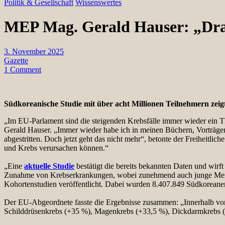
Politik & Gesellschaft
Wissenswertes
MEP Mag. Gerald Hauser: „Dr
3. November 2025
Gazette
1 Comment
Südkoreanische Studie mit über acht Millionen Teilnehmern ze
„Im EU-Parlament sind die steigenden Krebsfälle immer wieder ein Th
Gerald Hauser. „Immer wieder habe ich in meinen Büchern, Vorträge
abgestritten. Doch jetzt geht das nicht mehr“, betonte der Freihei
und Krebs verursachen können.“
„Eine
aktuelle Studie
bestätigt die bereits bekannten Daten und wir
Zunahme von Krebserkrankungen, wobei zunehmend auch junge Mensche
Kohortenstudien veröffentlicht. Dabei wurden 8.407.849 Südkoreaner
Der EU-Abgeordnete fasste die Ergebnisse zusammen: „Innerhalb von n
Schilddrüsenkrebs (+35 %), Magenkrebs (+33,5 %), Dickdarmkrebs (