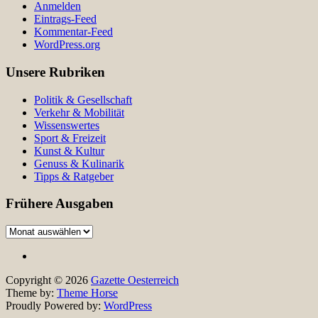
Anmelden
Eintrags-Feed
Kommentar-Feed
WordPress.org
Unsere Rubriken
Politik & Gesellschaft
Verkehr & Mobilität
Wissenswertes
Sport & Freizeit
Kunst & Kultur
Genuss & Kulinarik
Tipps & Ratgeber
Frühere Ausgaben
Frühere
Ausgaben
Copyright © 2026
Gazette Oesterreich
Theme by:
Theme Horse
Proudly Powered by:
WordPress