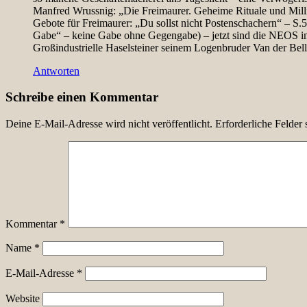
Manfred Wrussnig: „Die Freimaurer. Geheime Rituale und Mill
Gebote für Freimaurer: „Du sollst nicht Postenschachern“ – S.
Gabe“ – keine Gabe ohne Gegengabe) – jetzt sind die NEOS in
Großindustrielle Haselsteiner seinem Logenbruder Van der Bel
Antworten
Schreibe einen Kommentar
Deine E-Mail-Adresse wird nicht veröffentlicht.
Erforderliche Felder 
Kommentar
*
Name
*
E-Mail-Adresse
*
Website