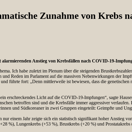
amatische Zunahme von Krebs 
igt alarmierenden Anstieg von Krebsfällen nach COVID-19-Impfun
ema. Ich habe zuletzt im Plenum über die steigenden Brustkrebszahlen
n und Reden im Parlament auf die massiven Nebenwirkungen der Impfu
tliche und führte fort: „Denn mittlerweile ist bewiesen, dass die ge
ft ein erschreckendes Licht auf die COVID-19-Impfungen“, sagte Hauser
n betroffen sind und die Krebsfälle immer aggressiver verlaufen. I
innen und Südkoreaner in zwei Gruppen eingeteilt: Geimpfte und Ungei
ur einem Jahr zeigte sich ein statistisch signifikant hoher Anstieg v
+28 %), Lungenkrebs (+53 %), Brustkrebs (+20 %) und Prostatakrebs 