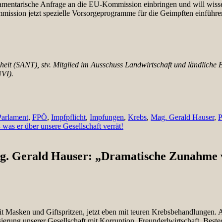
lamentarische Anfrage an die EU-Kommission einbringen und will wiss
ssion jetzt spezielle Vorsorgeprogramme für die Geimpften einführen 
dheit (SANT), stv. Mitglied im Ausschuss Landwirtschaft und ländliche
NVI).
arlament
,
FPÖ
,
Impfpflicht
,
Impfungen
,
Krebs
,
Mag. Gerald Hauser
,
P
 was er über unsere Gesellschaft verrät!
. Gerald Hauser: „Dramatische Zunahme 
t Masken und Giftspritzen, jetzt eben mit teuren Krebsbehandlungen. 
ierung unserer Gesellschaft mit Korruption, Freunderlwirtschaft, Bes