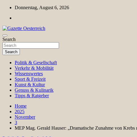
Skip
Donnerstag, August 6, 2026
to
content
Magazin für Freizeit, Politik, Kultur & Wissenschaft
Search
Gazette Oesterreich
Search
Politik & Gesellschaft
Verkehr & Mobilität
Wissenswertes
Sport & Freizeit
Kunst & Kultur
Genuss & Kulinarik
Tipps & Ratgeber
Home
2025
November
3
MEP Mag. Gerald Hauser: „Dramatische Zunahme von Krebs