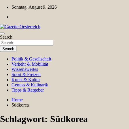
Skip
Sonntag, August 9, 2026
to
content
Magazin für Freizeit, Politik, Kultur & Wissenschaft
Search
Gazette Oesterreich
Search
Politik & Gesellschaft
Verkehr & Mobilität
Wissenswertes
Sport & Freizeit
Kunst & Kultur
Genuss & Kulinarik
Tipps & Ratgeber
Home
Südkorea
Schlagwort:
Südkorea