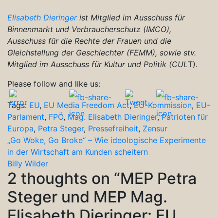
Elisabeth Dieringer
ist Mitglied im Ausschuss für
Binnenmarkt und Verbraucherschutz (IMCO),
Ausschuss für die Rechte der Frauen und die
Gleichstellung der Geschlechter (FEMM), sowie stv.
Mitglied im Ausschuss für Kultur und Politik (CUL
T).
Please follow and like us:
Tags:
EU
,
EU Media Freedom Act
,
EU-Kommission
,
EU-
Parlament
,
FPÖ
,
Mag. Elisabeth Dieringer
,
Patrioten für
Europa
,
Petra Steger
,
Pressefreiheit
,
Zensur
Beitragsnavigation
„Go Woke, Go Broke“ – Wie ideologische Experimente
in der Wirtschaft am Kunden scheitern
Billy Wilder
2 thoughts on “
MEP Petra
Steger und MEP Mag.
Elisabeth Dieringer: EU