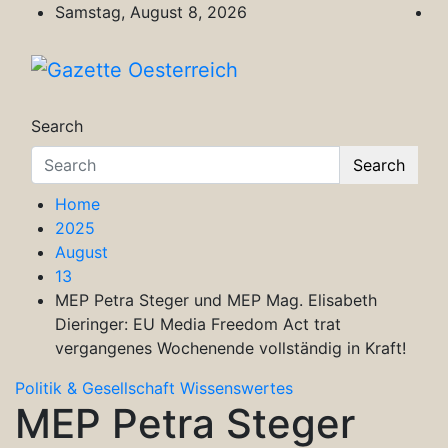
Skip
Samstag, August 8, 2026
to
content
Gazette Oesterreich
Magazin für Freizeit, Politik, Kultur & Wisse
Search
Search
Home
2025
August
13
MEP Petra Steger und MEP Mag. Elisabeth
Dieringer: EU Media Freedom Act trat
vergangenes Wochenende vollständig in Kraft!
Politik & Gesellschaft
Wissenswertes
MEP Petra Steger