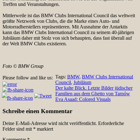
Treffen und Veranstaltungen.
Mittlerweile ist das BMW Clubs International Council das weltweit
größte Netzwerk von Clubs, die die Marke eines Auto- und
Motorradherstellers repräsentieren. Mit Ausnahme der Antarktis
kann das BMW Clubs International Council zu seinem 40-jährigen
Jubiläum daher mit Stolz von sich behaupten, dass fast überall auf
der Welt BMW Clubs existieren.
Foto © BMW Group
Tags:
BMW
,
BMW Clubs International
Please follow and like us:
Council
,
Jubiläum
Beitragsnavigation
Der kalte Blick. Letzte Bilder jüdischer
Familien aus dem Ghetto von Tarnów
Eva Asaad: Colored Visuals
Schreibe einen Kommentar
Deine E-Mail-Adresse wird nicht veröffentlicht.
Erforderliche
Felder sind mit
*
markiert
Kommentar
*