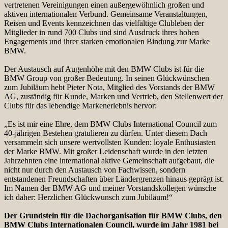
vertretenen Vereinigungen einen außergewöhnlich großen und
aktiven internationalen Verbund. Gemeinsame Veranstaltungen,
Reisen und Events kennzeichnen das vielfältige Clubleben der
Mitglieder in rund 700 Clubs und sind Ausdruck ihres hohen
Engagements und ihrer starken emotionalen Bindung zur Marke
BMW.
Der Austausch auf Augenhöhe mit den BMW Clubs ist für die
BMW Group von großer Bedeutung. In seinen Glückwünschen
zum Jubiläum hebt Pieter Nota, Mitglied des Vorstands der BMW
AG, zuständig für Kunde, Marken und Vertrieb, den Stellenwert der
Clubs für das lebendige Markenerlebnis hervor:
„Es ist mir eine Ehre, dem BMW Clubs International Council zum
40-jährigen Bestehen gratulieren zu dürfen. Unter diesem Dach
versammeln sich unsere wertvollsten Kunden: loyale Enthusiasten
der Marke BMW. Mit großer Leidenschaft wurde in den letzten
Jahrzehnten eine international aktive Gemeinschaft aufgebaut, die
nicht nur durch den Austausch von Fachwissen, sondern
entstandenen Freundschaften über Ländergrenzen hinaus geprägt ist.
Im Namen der BMW AG und meiner Vorstandskollegen wünsche
ich daher: Herzlichen Glückwunsch zum Jubiläum!“
Der Grundstein für die Dachorganisation für BMW Clubs, den
BMW Clubs Internationalen Council, wurde im Jahr 1981 bei