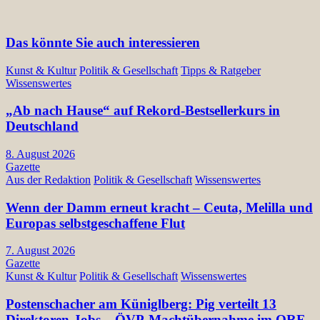
Das könnte Sie auch interessieren
Kunst & Kultur
Politik & Gesellschaft
Tipps & Ratgeber
Wissenswertes
„Ab nach Hause“ auf Rekord-Bestsellerkurs in
Deutschland
8. August 2026
Gazette
Aus der Redaktion
Politik & Gesellschaft
Wissenswertes
Wenn der Damm erneut kracht – Ceuta, Melilla und
Europas selbstgeschaffene Flut
7. August 2026
Gazette
Kunst & Kultur
Politik & Gesellschaft
Wissenswertes
Postenschacher am Küniglberg: Pig verteilt 13
Direktoren-Jobs – ÖVP-Machtübernahme im ORF