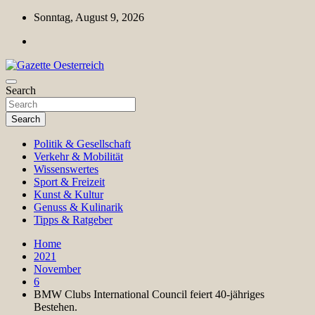
Skip
Sonntag, August 9, 2026
to
content
Magazin für Freizeit, Politik, Kultur & Wissenschaft
Search
Gazette Oesterreich
Search
Politik & Gesellschaft
Verkehr & Mobilität
Wissenswertes
Sport & Freizeit
Kunst & Kultur
Genuss & Kulinarik
Tipps & Ratgeber
Home
2021
November
6
BMW Clubs International Council feiert 40-jähriges
Bestehen.