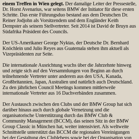
einem Treffen in Wien gelegt.
Der damalige Leiter der Pressestelle,
Dr. Horst Avenarius, war seitens BMW der Initiator für diese ersten
Schritte. Das erste Führungsduo bestand aus dem Deutschen Dr.
Reiner Jodjohn als Vorsitzendem und dem Engländer Keith
Dempster als seinem Stellvertreter. Seit 2014 ist David de Bruyn aus
Südafrika Präsident des Councils.
Der US-Amerikaner George Nyktas, der Deutsche Dr. Bernhard
Knöchlein und Julio Reyes aus Guatemala stehen ihm aktuell als
Vizepräsidenten zur Seite.
Die internationale Ausrichtung wuchs über die Jahrzehnte hinweg
und zeigte sich auf den Versammlungen von Beginn an durch
teilnehmende Vertreter unter anderem aus den USA, Kanada,
Großbritannien, Japan, Australien und natürlich auch Deutschland.
Zu den jährlichen Council Meetings kommen mittlerweile
internationale Vertreter aus 16 Dachverbänden zusammen.
Der Austausch zwischen den Clubs und der BMW Group hat sich
darüber hinaus auch durch globale Vernetzung und die
organisatorische Unterstützung durch das BMW Club &
Community Management (BCCM), das seinen Sitz in der BMW
Group Classic in München hat, weiter intensiviert. Als weltweite
Schnittstelle unterstützt das BCCM die regionalen Vereinigungen
bei der Gestaltung des Clublebens sowie bei der Organisation von