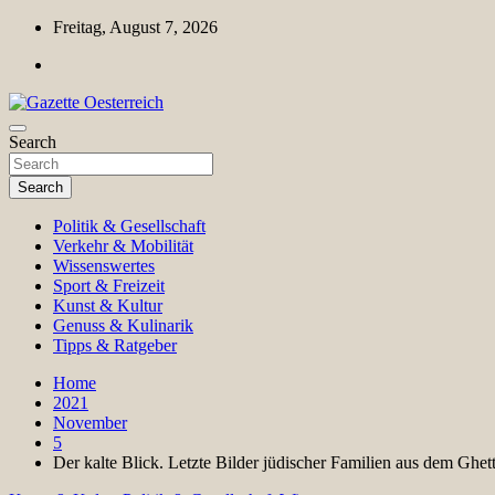
Skip
Freitag, August 7, 2026
to
content
Magazin für Freizeit, Politik, Kultur & Wissenschaft
Search
Gazette Oesterreich
Search
Politik & Gesellschaft
Verkehr & Mobilität
Wissenswertes
Sport & Freizeit
Kunst & Kultur
Genuss & Kulinarik
Tipps & Ratgeber
Home
2021
November
5
Der kalte Blick. Letzte Bilder jüdischer Familien aus dem Ghe