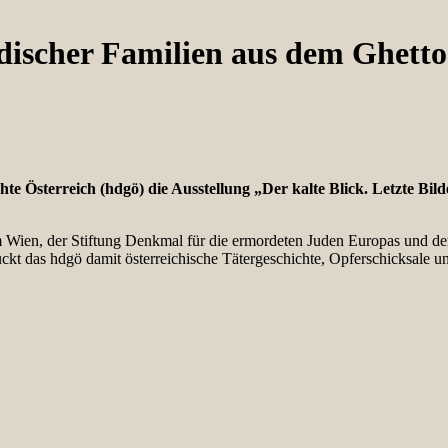
jüdischer Familien aus dem Ghett
te Österreich (hdgö) die Ausstellung „Der kalte Blick. Letzte Bi
en, der Stiftung Denkmal für die ermordeten Juden Europas und der St
ückt das hdgö damit österreichische Tätergeschichte, Opferschicksale 