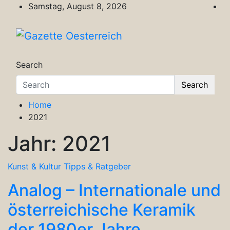
Skip
Samstag, August 8, 2026
to
content
Gazette Oesterreich
Magazin für Freizeit, Politik, Kultur & Wisse
Search
Search
Home
2021
Jahr:
2021
Kunst & Kultur
Tipps & Ratgeber
Analog – Internationale und
österreichische Keramik
der 1980er Jahre