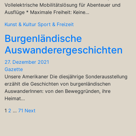
Vollelektrische Mobilitätslösung für Abenteuer und
Ausflüge * Maximale Freiheit: Keine…
Kunst & Kultur
Sport & Freizeit
Burgenländische
Auswanderergeschichten
27. Dezember 2021
Gazette
Unsere Amerikaner Die diesjährige Sonderausstellung
erzählt die Geschichten von burgenländischen
AuswanderInnen: von den Beweggründen, ihre
Heimat…
Seitennummerierung
1
2
…
71
Next
der
Beiträge