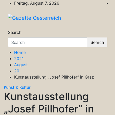
Skip
Freitag, August 7, 2026
to
content
Gazette Oesterreich
Magazin für Freizeit, Politik, Kultur & Wisse
Search
Search
Home
2021
August
20
Kunstausstellung „Josef Pillhofer“ in Graz
Kunst & Kultur
Kunstausstellung
„Josef Pillhofer“ in