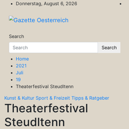
Skip
Donnerstag, August 6, 2026
to
content
Gazette Oesterreich
Magazin für Freizeit, Politik, Kultur & Wisse
Search
Search
Home
2021
Juli
19
Theaterfestival Steudltenn
Kunst & Kultur
Sport & Freizeit
Tipps & Ratgeber
Theaterfestival
Steudltenn