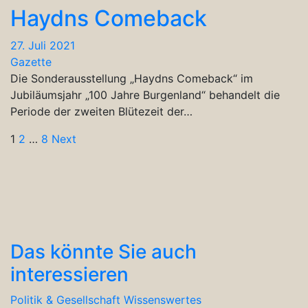
Haydns Comeback
27. Juli 2021
Gazette
Die Sonderausstellung „Haydns Comeback“ im
Jubiläumsjahr „100 Jahre Burgenland“ behandelt die
Periode der zweiten Blütezeit der…
Seitennummerierung
1
2
…
8
Next
der
Beiträge
Das könnte Sie auch
interessieren
Politik & Gesellschaft
Wissenswertes