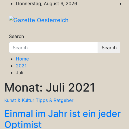
Skip
Donnerstag, August 6, 2026
to
content
Gazette Oesterreich
Magazin für Freizeit, Politik, Kultur & Wisse
Search
Search
Home
2021
Juli
Monat:
Juli 2021
Kunst & Kultur
Tipps & Ratgeber
Einmal im Jahr ist ein jeder
Optimist