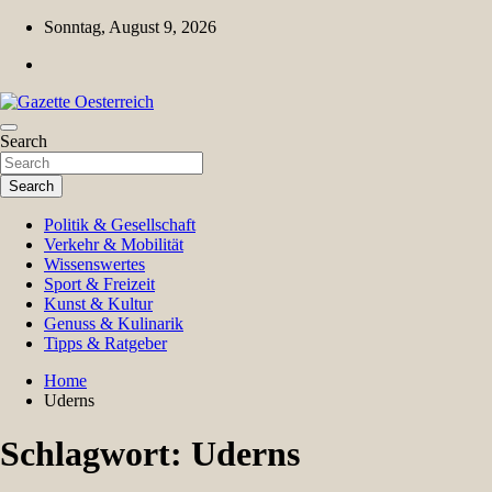
Skip
Sonntag, August 9, 2026
to
content
Magazin für Freizeit, Politik, Kultur & Wissenschaft
Search
Gazette Oesterreich
Search
Politik & Gesellschaft
Verkehr & Mobilität
Wissenswertes
Sport & Freizeit
Kunst & Kultur
Genuss & Kulinarik
Tipps & Ratgeber
Home
Uderns
Schlagwort:
Uderns