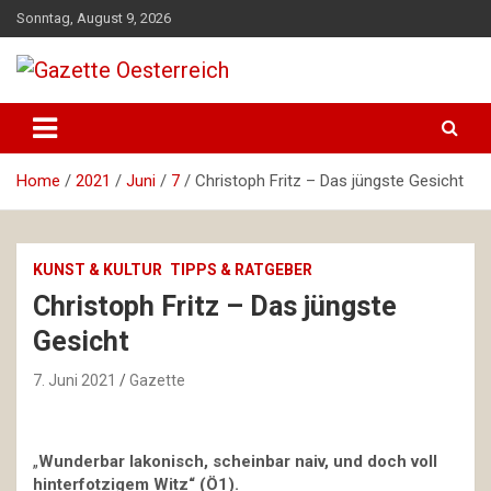
Skip
Sonntag, August 9, 2026
to
content
Magazin für Freizeit, Politik, Kultur & Wissenschaft
Gazette Oesterreich
Home
2021
Juni
7
Christoph Fritz – Das jüngste Gesicht
KUNST & KULTUR
TIPPS & RATGEBER
Christoph Fritz – Das jüngste
Gesicht
7. Juni 2021
Gazette
„
Wunderbar lakonisch, scheinbar naiv, und doch voll
hinterfotzigem Witz“ (Ö1).