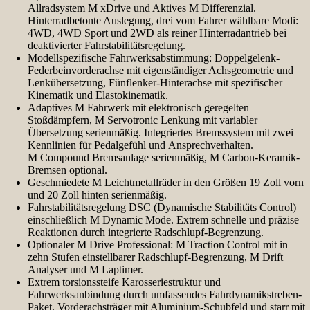
Allradsystem M xDrive und Aktives M Differenzial.
Hinterradbetonte Auslegung, drei vom Fahrer wählbare Modi:
4WD, 4WD Sport und 2WD als reiner Hinterradantrieb bei
deaktivierter Fahrstabilitätsregelung.
Modellspezifische Fahrwerksabstimmung: Doppelgelenk-
Federbeinvorderachse mit eigenständiger Achsgeometrie und
Lenkübersetzung, Fünflenker-Hinterachse mit spezifischer
Kinematik und Elastokinematik.
Adaptives M Fahrwerk mit elektronisch geregelten
Stoßdämpfern, M Servotronic Lenkung mit variabler
Übersetzung serienmäßig. Integriertes Bremssystem mit zwei
Kennlinien für Pedalgefühl und Ansprechverhalten.
M Compound Bremsanlage serienmäßig, M Carbon-Keramik-
Bremsen optional.
Geschmiedete M Leichtmetallräder in den Größen 19 Zoll vorn
und 20 Zoll hinten serienmäßig.
Fahrstabilitätsregelung DSC (Dynamische Stabilitäts Control)
einschließlich M Dynamic Mode. Extrem schnelle und präzise
Reaktionen durch integrierte Radschlupf-Begrenzung.
Optionaler M Drive Professional: M Traction Control mit in
zehn Stufen einstellbarer Radschlupf-Begrenzung, M Drift
Analyser und M Laptimer.
Extrem torsionssteife Karosseriestruktur und
Fahrwerksanbindung durch umfassendes Fahrdynamikstreben-
Paket, Vorderachsträger mit Aluminium-Schubfeld und starr mit