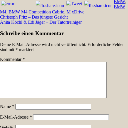
BMW
,
BMW
M4
,
BMW M4 Competition Cabrio
,
M xDrive
Beitragsnavigation
Christoph Fritz – Das jüngste Gesicht
Anita Köchl & Edi Jäger – Der Tatortreiniger
Schreibe einen Kommentar
Deine E-Mail-Adresse wird nicht veröffentlicht.
Erforderliche Felder
sind mit
*
markiert
Kommentar
*
Name
*
E-Mail-Adresse
*
Website