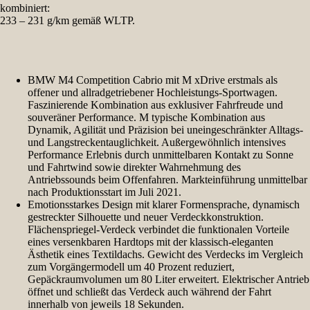
kombiniert:
233 – 231 g/km gemäß WLTP.
BMW M4 Competition Cabrio mit M xDrive erstmals als
offener und allradgetriebener Hochleistungs-Sportwagen.
Faszinierende Kombination aus exklusiver Fahrfreude und
souveräner Performance. M typische Kombination aus
Dynamik, Agilität und Präzision bei uneingeschränkter Alltags-
und Langstreckentauglichkeit. Außergewöhnlich intensives
Performance Erlebnis durch unmittelbaren Kontakt zu Sonne
und Fahrtwind sowie direkter Wahrnehmung des
Antriebssounds beim Offenfahren. Markteinführung unmittelbar
nach Produktionsstart im Juli 2021.
Emotionsstarkes Design mit klarer Formensprache, dynamisch
gestreckter Silhouette und neuer Verdeckkonstruktion.
Flächenspriegel-Verdeck verbindet die funktionalen Vorteile
eines versenkbaren Hardtops mit der klassisch-eleganten
Ästhetik eines Textildachs. Gewicht des Verdecks im Vergleich
zum Vorgängermodell um 40 Prozent reduziert,
Gepäckraumvolumen um 80 Liter erweitert. Elektrischer Antrieb
öffnet und schließt das Verdeck auch während der Fahrt
innerhalb von jeweils 18 Sekunden.