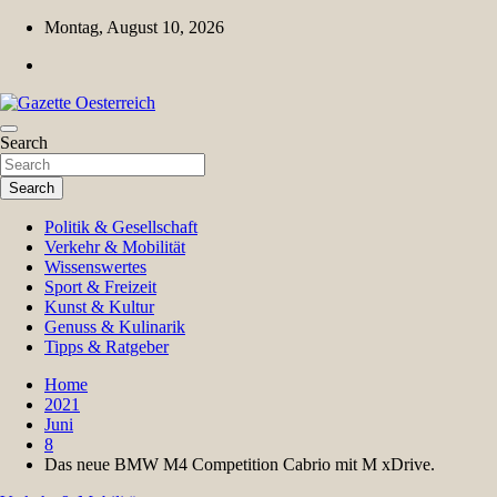
Skip
Montag, August 10, 2026
to
content
Magazin für Freizeit, Politik, Kultur & Wissenschaft
Search
Gazette Oesterreich
Search
Politik & Gesellschaft
Verkehr & Mobilität
Wissenswertes
Sport & Freizeit
Kunst & Kultur
Genuss & Kulinarik
Tipps & Ratgeber
Home
2021
Juni
8
Das neue BMW M4 Competition Cabrio mit M xDrive.