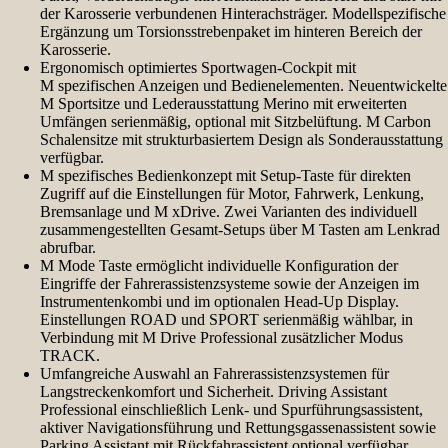
der Karosserie verbundenen Hinterachsträger. Modellspezifische
Ergänzung um Torsionsstrebenpaket im hinteren Bereich der
Karosserie.
Ergonomisch optimiertes Sportwagen-Cockpit mit
M spezifischen Anzeigen und Bedienelementen. Neuentwickelte
M Sportsitze und Lederausstattung Merino mit erweiterten
Umfängen serienmäßig, optional mit Sitzbelüftung. M Carbon
Schalensitze mit strukturbasiertem Design als Sonderausstattung
verfügbar.
M spezifisches Bedienkonzept mit Setup-Taste für direkten
Zugriff auf die Einstellungen für Motor, Fahrwerk, Lenkung,
Bremsanlage und M xDrive. Zwei Varianten des individuell
zusammengestellten Gesamt-Setups über M Tasten am Lenkrad
abrufbar.
M Mode Taste ermöglicht individuelle Konfiguration der
Eingriffe der Fahrerassistenzsysteme sowie der Anzeigen im
Instrumentenkombi und im optionalen Head-Up Display.
Einstellungen ROAD und SPORT serienmäßig wählbar, in
Verbindung mit M Drive Professional zusätzlicher Modus
TRACK.
Umfangreiche Auswahl an Fahrerassistenzsystemen für
Langstreckenkomfort und Sicherheit. Driving Assistant
Professional einschließlich Lenk- und Spurführungsassistent,
aktiver Navigationsführung und Rettungsgassenassistent sowie
Parking Assistant mit Rückfahrassistent optional verfügbar.