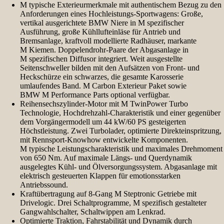
M typische Exterieurmerkmale mit authentischem Bezug zu den
Anforderungen eines Hochleistungs-Sportwagens: Große,
vertikal ausgerichtete BMW Niere in M spezifischer
Ausführung, große Kühllufteinläse für Antrieb und
Bremsanlage, kraftvoll modellierte Radhäuser, markante
M Kiemen. Doppelendrohr-Paare der Abgasanlage in
M spezifischen Diffusor integriert. Weit ausgestellte
Seitenschweller bilden mit den Aufsätzen von Front- und
Heckschürze ein schwarzes, die gesamte Karosserie
umlaufendes Band. M Carbon Exterieur Paket sowie
BMW M Performance Parts optional verfügbar.
Reihensechszylinder-Motor mit M TwinPower Turbo
Technologie, Hochdrehzahl-Charakteristik und einer gegenüber
dem Vorgängermodell um 44 kW/60 PS gesteigerten
Höchstleistung. Zwei Turbolader, optimierte Direkteinspritzung,
mit Rennsport-Knowhow entwickelte Komponenten.
M typische Leistungscharakteristik und maximales Drehmoment
von 650 Nm. Auf maximale Längs- und Querdynamik
ausgelegtes Kühl- und Ölversorgungssystem. Abgasanlage mit
elektrisch gesteuerten Klappen für emotionsstarken
Antriebssound.
Kraftübertragung auf 8-Gang M Steptronic Getriebe mit
Drivelogic. Drei Schaltprogramme, M spezifisch gestalteter
Gangwahlschalter, Schaltwippen am Lenkrad.
Optimierte Traktion, Fahrstabilität und Dynamik durch