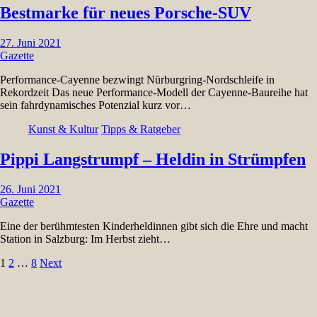
Bestmarke für neues Porsche-SUV
27. Juni 2021
Gazette
Performance-Cayenne bezwingt Nürburgring-Nordschleife in
Rekordzeit Das neue Performance-Modell der Cayenne-Baureihe hat
sein fahrdynamisches Potenzial kurz vor…
Kunst & Kultur
Tipps & Ratgeber
Pippi Langstrumpf – Heldin in Strümpfen
26. Juni 2021
Gazette
Eine der berühmtesten Kinderheldinnen gibt sich die Ehre und macht
Station in Salzburg: Im Herbst zieht…
Seitennummerierung
1
2
…
8
Next
der
Beiträge