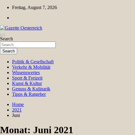
Skip
Freitag, August 7, 2026
to
content
Magazin für Freizeit, Politik, Kultur & Wissenschaft
Search
Gazette Oesterreich
Search
Politik & Gesellschaft
Verkehr & Mobilität
Wissenswertes
Sport & Freizeit
Kunst & Kultur
Genuss & Kulinarik
Tipps & Ratgeber
Home
2021
Juni
Monat:
Juni 2021