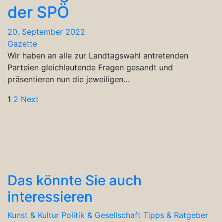
der SPÖ
20. September 2022
Gazette
Wir haben an alle zur Landtagswahl antretenden
Parteien gleichlautende Fragen gesandt und
präsentieren nun die jeweiligen…
Seitennummerierung
1
2
Next
der
Beiträge
Das könnte Sie auch
interessieren
Kunst & Kultur
Politik & Gesellschaft
Tipps & Ratgeber