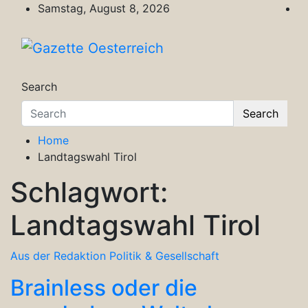
Skip
Samstag, August 8, 2026
to
content
Gazette Oesterreich
Magazin für Freizeit, Politik, Kultur & Wisse
Search
Search
Home
Landtagswahl Tirol
Schlagwort:
Landtagswahl Tirol
Aus der Redaktion
Politik & Gesellschaft
Brainless oder die