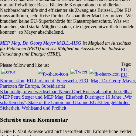
nur auf freiwilliger Basis. Bilaterale Kooperationen und direkte
Nachbarschaftshilfe sind effizienter als Zwang aus Brüssel. „Die EU
muss aufhören, jede Krise für den Ausbau ihrer Macht zu nutzen. Wir
brauchen keine EU-Superbehörde für Katastrophenschutz. Was wir
brauchen, sind starke Mitgliedstaaten, die eigenverantwortlich handeln
können“, so Mayer abschließend.
MEP Mag. Dr. Georg Mayer M.B.L.-HSG
ist Mitglied im Ausschuss
für Petitionen (PETI) und stv. Mitglied im Ausschuss für Industrie,
Forschung und Energie (ITRE).
Tags:
Please follow and like us:
EU
,
EU-
Kommission
,
EU-Parlament
,
Feuerwehr
,
FPÖ
,
Mag. Dr. Georg Mayer
,
Patrioten für Europa
,
Subsidiarität
Beitragsnavigation
Klar, mutig, unverwechselbar: Neuer Opel Rocks ab sofort bestellbar
MEP Petra Steger und MEP Mag. Elisabeth Dieringer: 10 Jahre „Wir
schaffen das“, State of the Union und Ukraine-EU-Eliten gefährden
Sicherheit, Wohlstand und Freiheit
Schreibe einen Kommentar
Deine E-Mail-Adresse wird nicht veröffentlicht.
Erforderliche Felder