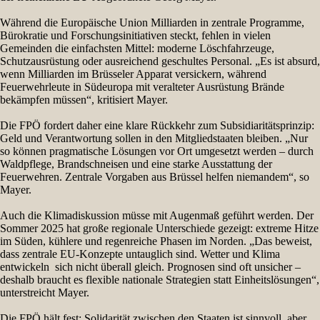
Während die Europäische Union Milliarden in zentrale Programme,
Bürokratie und Forschungsinitiativen steckt, fehlen in vielen
Gemeinden die einfachsten Mittel: moderne Löschfahrzeuge,
Schutzausrüstung oder ausreichend geschultes Personal. „Es ist absurd,
wenn Milliarden im Brüsseler Apparat versickern, während
Feuerwehrleute in Südeuropa mit veralteter Ausrüstung Brände
bekämpfen müssen“, kritisiert Mayer.
Die FPÖ fordert daher eine klare Rückkehr zum Subsidiaritätsprinzip:
Geld und Verantwortung sollen in den Mitgliedstaaten bleiben. „Nur
so können pragmatische Lösungen vor Ort umgesetzt werden – durch
Waldpflege, Brandschneisen und eine starke Ausstattung der
Feuerwehren. Zentrale Vorgaben aus Brüssel helfen niemandem“, so
Mayer.
Auch die Klimadiskussion müsse mit Augenmaß geführt werden. Der
Sommer 2025 hat große regionale Unterschiede gezeigt: extreme Hitze
im Süden, kühlere und regenreiche Phasen im Norden. „Das beweist,
dass zentrale EU-Konzepte untauglich sind. Wetter und Klima
entwickeln sich nicht überall gleich. Prognosen sind oft unsicher –
deshalb braucht es flexible nationale Strategien statt Einheitslösungen“,
unterstreicht Mayer.
Die FPÖ hält fest: Solidarität zwischen den Staaten ist sinnvoll, aber