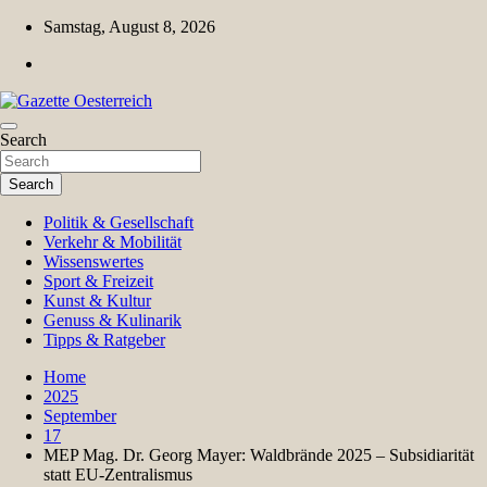
Skip
Samstag, August 8, 2026
to
content
Magazin für Freizeit, Politik, Kultur & Wissenschaft
Search
Gazette Oesterreich
Search
Politik & Gesellschaft
Verkehr & Mobilität
Wissenswertes
Sport & Freizeit
Kunst & Kultur
Genuss & Kulinarik
Tipps & Ratgeber
Home
2025
September
17
MEP Mag. Dr. Georg Mayer: Waldbrände 2025 – Subsidiarität
statt EU-Zentralismus