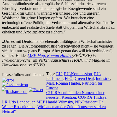
Automobilindustrie als europäische Schlüsselindustrie zu retten.
Einseitige Verbote und die ideologische Energiewende sind ein
Geschenk für China, während wir unsere Jobs und unseren
Wohlstand für grüne Utopien opfern. Wir brauchen eine
technologieoffene Politik, die Verbrenner und alternative Kraftstoffe
einbezieht und realistische Ziele statt Utopien um Wirtschaftskraft zu
erhalten und Arbeitsplätze zu sichern.“
„Um es mit Deutschlands ehemals unfähigstem Wirtschaftsminister
zu sagen: Die Automobilindustrie verschwindet nicht – sie verlagert
sich halt nur weg aus Europa. Aber genau das will ich verhindern“,
schließt Haider.
MEP Mag. Roman Haider
(FPÖ/PFE) ist
Fraktionssprecher im Verkehrsausschuss (TRAN) und Mitglied im
Umweltausschuss (ENVI).
Tags:
EU
,
EU-Kommission
,
EU-
Please follow and like us:
Parlament
,
FPÖ
,
Green Deal
,
Industrie
,
Mag. Roman Haider
,
Patrioten für
Europa
Beitragsnavigation
CUPRA enthüllt den Namen seiner
neuesten Kreation: CUPRA Tindaya
LR Udo Landbauer, MEP Harald Vilimsky, NR-Präsident Dr.
Walter Rosenkranz: „Wir bauen an der Zukunft unserer starken
Heimat“