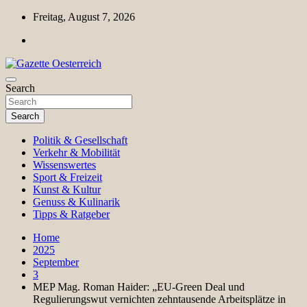
Skip
Freitag, August 7, 2026
to
content
Magazin für Freizeit, Politik, Kultur & Wissenschaft
Search
Gazette Oesterreich
Search
Politik & Gesellschaft
Verkehr & Mobilität
Wissenswertes
Sport & Freizeit
Kunst & Kultur
Genuss & Kulinarik
Tipps & Ratgeber
Home
2025
September
3
MEP Mag. Roman Haider: „EU-Green Deal und
Regulierungswut vernichten zehntausende Arbeitsplätze in