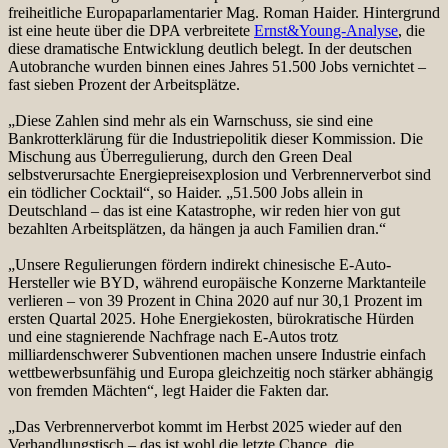
freiheitliche Europaparlamentarier Mag. Roman Haider. Hintergrund
ist eine heute über die DPA verbreitete
Ernst&Young-Analyse
, die
diese dramatische Entwicklung deutlich belegt. In der deutschen
Autobranche wurden binnen eines Jahres 51.500 Jobs vernichtet –
fast sieben Prozent der Arbeitsplätze.
„Diese Zahlen sind mehr als ein Warnschuss, sie sind eine
Bankrotterklärung für die Industriepolitik dieser Kommission. Die
Mischung aus Überregulierung, durch den Green Deal
selbstverursachte Energiepreisexplosion und Verbrennerverbot sind
ein tödlicher Cocktail“, so Haider. „51.500 Jobs allein in
Deutschland – das ist eine Katastrophe, wir reden hier von gut
bezahlten Arbeitsplätzen, da hängen ja auch Familien dran.“
„Unsere Regulierungen fördern indirekt chinesische E-Auto-
Hersteller wie BYD, während europäische Konzerne Marktanteile
verlieren – von 39 Prozent in China 2020 auf nur 30,1 Prozent im
ersten Quartal 2025. Hohe Energiekosten, bürokratische Hürden
und eine stagnierende Nachfrage nach E-Autos trotz
milliardenschwerer Subventionen machen unsere Industrie einfach
wettbewerbsunfähig und Europa gleichzeitig noch stärker abhängig
von fremden Mächten“, legt Haider die Fakten dar.
„Das Verbrennerverbot kommt im Herbst 2025 wieder auf den
Verhandlungstisch – das ist wohl die letzte Chance, die