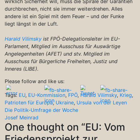
wirklich Sicherheit will, muss die Spirale der Garantien
durchbrechen, nicht sie immer weiterdrehen. Alles
andere ist ein Spiel mit dem Feuer – und der Funke
liegt längst in der Luft.
Harald Vilimsky
ist FPÖ-Delegationsleiter im EU-
Parlament, Mitglied im Ausschuss für Auswärtige
Angelegenheiten (AFET) und stv. Mitglied im
Ausschuss für Bürgerliche Freiheiten, Justiz und
Inneres (LIBE).
Please follow and like us:
Tags:
EU
,
EU-Kommission
,
FPÖ
,
Harald Vilimsky
,
Krieg
,
Patrioten für Europa
,
Ukraine
,
Ursula von der Leyen
Beitragsnavigation
Die Politik-Umfrage der Woche
Josef Meinrad
One thought on “
EU: Vom
Friedensprojekt zur