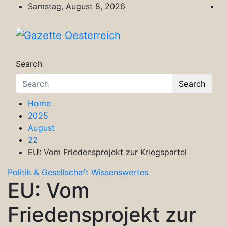
Skip
Samstag, August 8, 2026
to
content
Gazette Oesterreich
Magazin für Freizeit, Politik, Kultur & Wisse
Search
Search
Home
2025
August
22
EU: Vom Friedensprojekt zur Kriegspartei
Politik & Gesellschaft
Wissenswertes
EU: Vom
Friedensprojekt zur