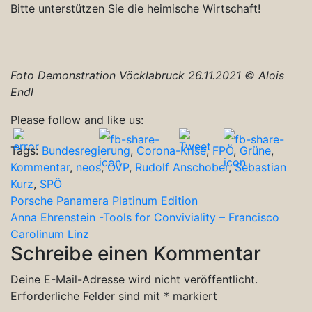
Bitte unterstützen Sie die heimische Wirtschaft!
Foto Demonstration Vöcklabruck 26.11.2021 © Alois
Endl
Please follow and like us:
Tags:
Bundesregierung
,
Corona-Krise
,
FPÖ
,
Grüne
,
Kommentar
,
neos
,
ÖVP
,
Rudolf Anschober
,
Sebastian
Kurz
,
SPÖ
Beitragsnavigation
Porsche Panamera Platinum Edition
Anna Ehrenstein -Tools for Conviviality – Francisco
Carolinum Linz
Schreibe einen Kommentar
Deine E-Mail-Adresse wird nicht veröffentlicht.
Erforderliche Felder sind mit
*
markiert