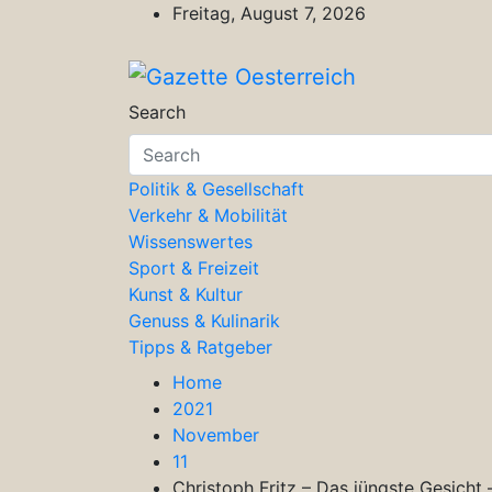
Skip
Freitag, August 7, 2026
to
content
Gazette Oesterreich
Magazin für Freizeit, Politik, Kultu
Search
Politik & Gesellschaft
Verkehr & Mobilität
Wissenswertes
Sport & Freizeit
Kunst & Kultur
Genuss & Kulinarik
Tipps & Ratgeber
Home
2021
November
11
Christoph Fritz – Das jüngste Gesicht