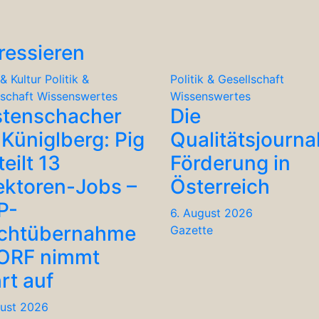
ressieren
& Kultur
Politik &
Politik & Gesellschaft
lschaft
Wissenswertes
Wissenswertes
stenschacher
Die
Küniglberg: Pig
Qualitätsjourna
teilt 13
Förderung in
ektoren-Jobs –
Österreich
P-
6. August 2026
chtübernahme
Gazette
 ORF nimmt
rt auf
gust 2026