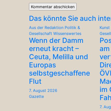
Das könnte Sie auch inte
Aus der Redaktion
Politik &
Kunst 
Gesellschaft
Wissenswertes
Gesel
Wenn der Damm
Po
erneut kracht –
am 
Ceuta, Melilla und
ver
Europas
Dir
selbstgeschaffene
ÖV
Flut
Ma
im
7. August 2026
Fah
Gazette
7. Au