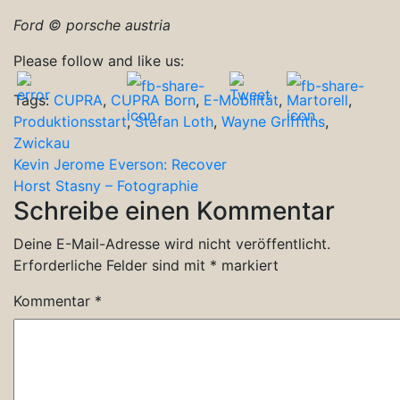
Ford © porsche austria
Please follow and like us:
Tags:
CUPRA
,
CUPRA Born
,
E-Mobilität
,
Martorell
,
Produktionsstart
,
Stefan Loth
,
Wayne Griffiths
,
Zwickau
Beitragsnavigation
Kevin Jerome Everson: Recover
Horst Stasny – Fotographie
Schreibe einen Kommentar
Deine E-Mail-Adresse wird nicht veröffentlicht.
Erforderliche Felder sind mit
*
markiert
Kommentar
*