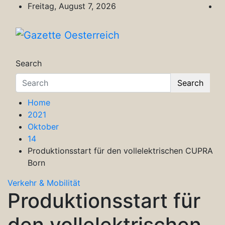
Skip
Freitag, August 7, 2026
to
content
Gazette Oesterreich
Magazin für Freizeit, Politik, Kultur & Wisse
Search
Search
Home
2021
Oktober
14
Produktionsstart für den vollelektrischen CUPRA
Born
Verkehr & Mobilität
Produktionsstart für
den vollelektrischen