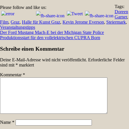
Tags:
Please follow and like us:
Doreen
Garner
,
Film
,
Graz
,
Halle für Kunst Graz
,
Kevin Jerome Everson
,
Steiermark
,
Veranstaltungstipps
Beitragsnavigation
Der Ford Mustang Mach-E bei der Michigan State Police
Produktionsstart für den vollelektrischen CUPRA Born
Schreibe einen Kommentar
Deine E-Mail-Adresse wird nicht veröffentlicht.
Erforderliche Felder
sind mit
*
markiert
Kommentar
*
Name
*