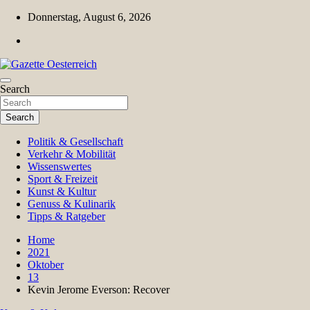
Skip
Donnerstag, August 6, 2026
to
content
Magazin für Freizeit, Politik, Kultur & Wissenschaft
Search
Gazette Oesterreich
Search
Politik & Gesellschaft
Verkehr & Mobilität
Wissenswertes
Sport & Freizeit
Kunst & Kultur
Genuss & Kulinarik
Tipps & Ratgeber
Home
2021
Oktober
13
Kevin Jerome Everson: Recover