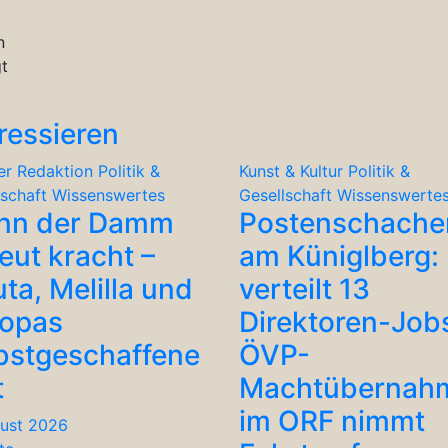
n
t
ressieren
er Redaktion
Politik &
Kunst & Kultur
Politik &
lschaft
Wissenswertes
Gesellschaft
Wissenswerte
nn der Damm
Postenschache
eut kracht –
am Küniglberg: 
ta, Melilla und
verteilt 13
ropas
Direktoren-Job
bstgeschaffene
ÖVP-
t
Machtübernah
im ORF nimmt
gust 2026