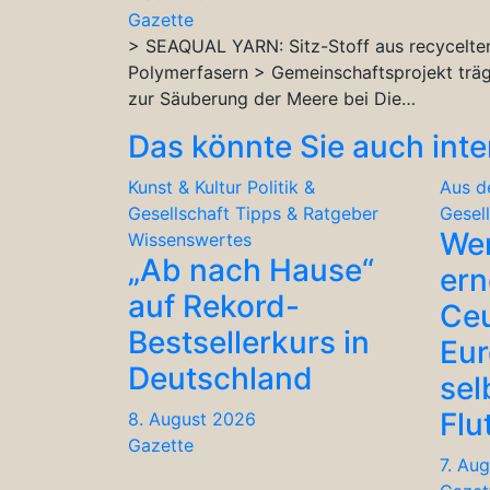
Gazette
> SEAQUAL YARN: Sitz-Stoff aus recycelte
Polymerfasern > Gemeinschaftsprojekt träg
zur Säuberung der Meere bei Die…
Das könnte Sie auch inte
Kunst & Kultur
Politik &
Aus d
Gesellschaft
Tipps & Ratgeber
Gesel
We
Wissenswertes
„Ab nach Hause“
ern
auf Rekord-
Ceu
Bestsellerkurs in
Eu
Deutschland
sel
Flu
8. August 2026
Gazette
7. Au