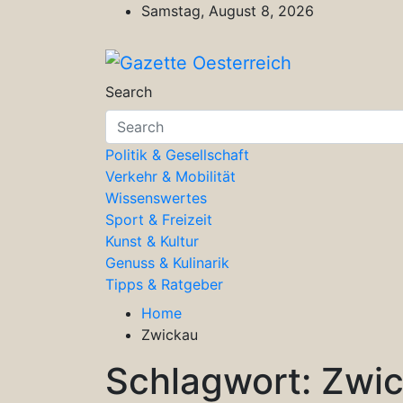
Skip
Samstag, August 8, 2026
to
content
Gazette Oesterreich
Magazin für Freizeit, Politik, Kultu
Search
Politik & Gesellschaft
Verkehr & Mobilität
Wissenswertes
Sport & Freizeit
Kunst & Kultur
Genuss & Kulinarik
Tipps & Ratgeber
Home
Zwickau
Schlagwort:
Zwi