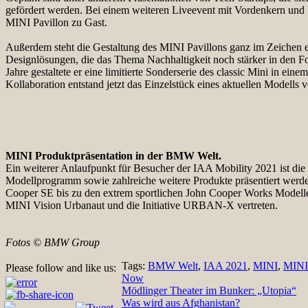
gefördert werden. Bei einem weiteren Liveevent mit Vordenkern und
MINI Pavillon zu Gast.
Außerdem steht die Gestaltung des MINI Pavillons ganz im Zeichen e
Designlösungen, die das Thema Nachhaltigkeit noch stärker in den Fo
Jahre gestaltete er eine limitierte Sonderserie des classic Mini in ei
Kollaboration entstand jetzt das Einzelstück eines aktuellen Mode
MINI Produktpräsentation in der BMW Welt.
Ein weiterer Anlaufpunkt für Besucher der IAA Mobility 2021 ist die
Modellprogramm sowie zahlreiche weitere Produkte präsentiert we
Cooper SE bis zu den extrem sportlichen John Cooper Works Modellen 
MINI Vision Urbanaut und die Initiative URBAN-X vertreten.
Fotos © BMW Group
Tags:
BMW Welt
,
IAA 2021
,
MINI
,
MINI
Please follow and like us:
Now
Beitragsnavigation
Mödlinger Theater im Bunker: „Utopia“
Was wird aus Afghanistan?