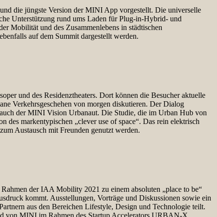
nd die jüngste Version der MINI App vorgestellt. Die universelle
eiche Unterstützung rund ums Laden für Plug-in-Hybrid- und
 der Mobilität und des Zusammenlebens in städtischen
benfalls auf dem Summit dargestellt werden.
oper und des Residenztheaters. Dort können die Besucher aktuelle
rbane Verkehrsgeschehen von morgen diskutieren. Der Dialog
i auch der MINI Vision Urbanaut. Die Studie, die im Urban Hub von
on des markentypischen „clever use of space“. Das rein elektrisch
nkt zum Austausch mit Freunden genutzt werden.
im Rahmen der IAA Mobility 2021 zu einem absoluten „place to be“
Ausdruck kommt. Ausstellungen, Vorträge und Diskussionen sowie ein
rtnern aus den Bereichen Lifestyle, Design und Technologie teilt.
en und von MINI im Rahmen des Startup Accelerators URBAN-X