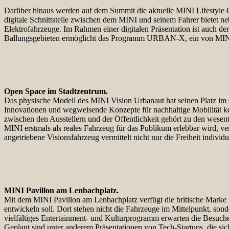
Darüber hinaus werden auf dem Summit die aktuelle MINI Lifestyle Co
digitale Schnittstelle zwischen dem MINI und seinem Fahrer bietet 
Elektrofahrzeuge. Im Rahmen einer digitalen Präsentation ist auch d
Ballungsgebieten ermöglicht das Programm URBAN-X, ein von MINI ge
Open Space im Stadtzentrum.
Das physische Modell des MINI Vision Urbanaut hat seinen Platz im 
Innovationen und wegweisende Konzepte für nachhaltige Mobilität ke
zwischen den Ausstellern und der Öffentlichkeit gehört zu den wese
MINI erstmals als reales Fahrzeug für das Publikum erlebbar wird, ve
angetriebene Visionsfahrzeug vermittelt nicht nur die Freiheit indiv
MINI Pavillon am Lenbachplatz.
Mit dem MINI Pavillon am Lenbachplatz verfügt die britische Marke 
entwickeln soll. Dort stehen nicht die Fahrzeuge im Mittelpunkt, 
vielfältiges Entertainment- und Kulturprogramm erwarten die Besuche
Geplant sind unter anderem Präsentationen von Tech-Startups, die 