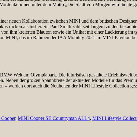
 Vordenkerinnen unter dem Motto „Die Stadt von Morgen wird heute ge
iner neuen Kollaboration zwischen MINI und dem britischen Designer 
kus rücken als bisher. Sir Paul Smith zählt seit langem zu den bekan
nem von ihm kreierten Blauton sowie ein Unikat mit einer Lackierung im 
lls von MINI, das im Rahmen der IAA Mobility 2021 im MINI Pavillon b
 BMW Welt am Olympiapark. Die futuristisch gestaltete Erlebniswelt b
rden. Neben der großen Spannbreite der aktuellen Modelle für das P
– werden dort auch die Neuheiten der MINI Lifestyle Collection gezei
 Cooper
,
MINI Cooper SE Countryman ALL4
,
MINI Lifestyle Collect