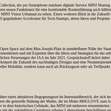
llection, der per Smartphone nutzbare digitale Service MINI Sharing u
neben neuen Funktionen für eine komfortable Routenführung auch hilfr
er MINI Vision Urbanaut zu sehen. Einen weiteren Blick in die Zukunft
gründeter Accelerator für Tech-Startups, deren Ideen und Projekte e
Open Space auf dem Max-Joseph-Platz in unmittelbarer Nähe der Staats
nnenlernen und mit Experten über die Ideen und Strategien für das u
ntlichen Neuerungen der IAA im Jahr 2021. Gesprächsstoff liefert dabe
rkörpert die Zukunft des nachhaltigen Designs und eine Neuinterpretati
idueller Mobilität, sondern kann auch als Rückzugsort oder als Treffpu
über einen attraktiven Begegnungsort im Innenstadtbereich, der sich 
sondern die generelle Haltung der Marke, die im Motto #BIGLOVE zum 
r in dem historischen Gebäude, das MINI mit mehreren renommierten Pa
sich mit der zukünftigen Gestaltung urbaner Lebensräume beschäftig