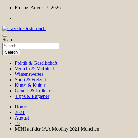
Skip
Freitag, August 7, 2026
to
content
Magazin für Freizeit, Politik, Kultur & Wissenschaft
Search
Gazette Oesterreich
Search
Politik & Gesellschaft
Verkehr & Mobilität
Wissenswertes
Sport & Freizeit
Kunst & Kultur
Genuss & Kulinarik
Tipps & Ratgeber
Home
2021
August
19
MINI auf der IAA Mobility 2021 München