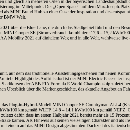
ten und gleich an mehreren Orten in der bayerischen Landeshauptsta
isierung im Mittelpunkt. Der „Open Space“ auf dem Max-Joseph-Platz i
d als MINI Brand Hub zu einer Oase der Inspiration und des entspann
 der BMW Welt.
2021 über die Blue Lane, die durch das Stadtgebiet führt und den Bes
rischen MINI Cooper SE (Stromverbrauch kombiniert: 17,6 – 15,2 kW
 IAA Mobility 2021 auf digitalem Weg und in alle Welt, wahlweise live
it, auf dem das traditionelle Ausstellungsgeschehen mit neuen Kommu
ntrieb. Highlight des Auftritts dort ist der MINI Electric Pacesetter in
en Stadtkursen der ABB FIA Formula E World Championship zuletzt hervo
 einen Überblick über die Markengeschichte, das aktuelle Angebot an Fah
nd das Plug-in-Hybrid-Modell MINI Cooper SE Countryman ALL4 (Kraft
,8 kWh/100 km gemäß WLTP, 14,8 – 14,1 kWh/100 km gemäß NEFZ, C
letzt dafür, dass im ersten Halbjahr 2021 bereits mehr als 15 Prozent
traße kamen. Als Hinweis auf seinen vielseitigen Charakter und als Insp
 einem auf das MINI Design abgestimmten Dachzelt des italienische