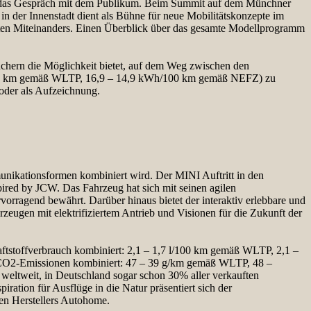
dt das Gespräch mit dem Publikum. Beim Summit auf dem Münchner
n der Innenstadt dient als Bühne für neue Mobilitätskonzepte im
ten Miteinanders. Einen Überblick über das gesamte Modellprogramm
uchern die Möglichkeit bietet, auf dem Weg zwischen den
h/100 km gemäß WLTP, 16,9 – 14,9 kWh/100 km gemäß NEFZ) zu
 oder als Aufzeichnung.
nikationsformen kombiniert wird. Der MINI Auftritt in den
spired by JCW. Das Fahrzeug hat sich mit seinen agilen
rragend bewährt. Darüber hinaus bietet der interaktiv erlebbare und
rzeugen mit elektrifiziertem Antrieb und Visionen für die Zukunft der
stoffverbrauch kombiniert: 2,1 – 1,7 l/100 km gemäß WLTP, 2,1 –
O2-Emissionen kombiniert: 47 – 39 g/km gemäß WLTP, 48 –
 weltweit, in Deutschland sogar schon 30% aller verkauften
iration für Ausflüge in die Natur präsentiert sich der
n Herstellers Autohome.