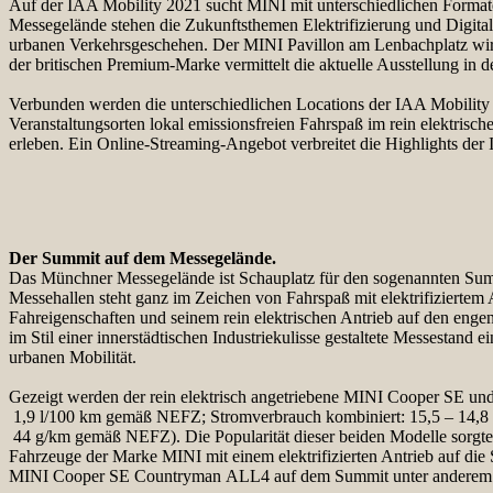
Auf der IAA Mobility 2021 sucht MINI mit unterschiedlichen Forma
Messegelände stehen die Zukunftsthemen Elektrifizierung und Digital
urbanen Verkehrsgeschehen. Der MINI Pavillon am Lenbachplatz wir
der britischen Premium-Marke vermittelt die aktuelle Ausstellung in
Verbunden werden die unterschiedlichen Locations der IAA Mobility 
Veranstaltungsorten lokal emissionsfreien Fahrspaß im rein elekt
erleben. Ein Online-Streaming-Angebot verbreitet die Highlights der
Der Summit auf dem Messegelände.
Das Münchner Messegelände ist Schauplatz für den sogenannten Summ
Messehallen steht ganz im Zeichen von Fahrspaß mit elektrifiziertem A
Fahreigenschaften und seinem rein elektrischen Antrieb auf den eng
im Stil einer innerstädtischen Industriekulisse gestaltete Messestand
urbanen Mobilität.
Gezeigt werden der rein elektrisch angetriebene MINI Cooper SE u
1,9 l/100 km gemäß NEFZ; Stromverbrauch kombiniert: 15,5 – 14
44 g/km gemäß NEFZ). Die Popularität dieser beiden Modelle sorgte zu
Fahrzeuge der Marke MINI mit einem elektrifizierten Antrieb auf die S
MINI Cooper SE Countryman ALL4 auf dem Summit unter anderem mit