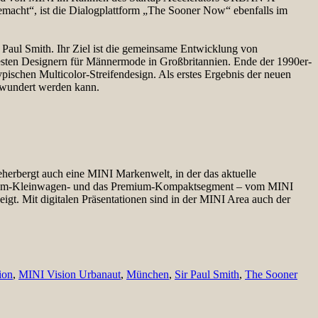
macht“, ist die Dialogplattform „The Sooner Now“ ebenfalls im
Paul Smith. Ihr Ziel ist die gemeinsame Entwicklung von
ntesten Designern für Männermode in Großbritannien. Ende der 1990er-
typischen Multicolor-Streifendesign. Als erstes Ergebnis der neuen
ewundert werden kann.
eherbergt auch eine MINI Markenwelt, in der das aktuelle
remium-Kleinwagen- und das Premium-Kompaktsegment – vom MINI
gt. Mit digitalen Präsentationen sind in der MINI Area auch der
ion
,
MINI Vision Urbanaut
,
München
,
Sir Paul Smith
,
The Sooner