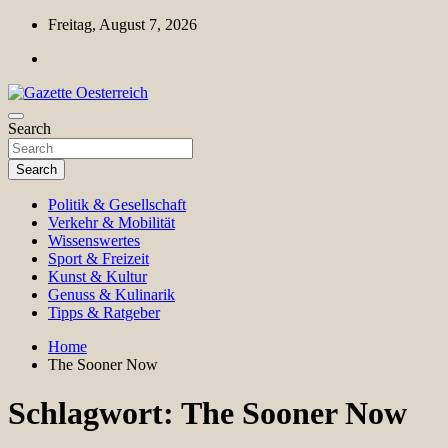
Skip
Freitag, August 7, 2026
to
content
Magazin für Freizeit, Politik, Kultur & Wissenschaft
Search
Gazette Oesterreich
Search
Politik & Gesellschaft
Verkehr & Mobilität
Wissenswertes
Sport & Freizeit
Kunst & Kultur
Genuss & Kulinarik
Tipps & Ratgeber
Home
The Sooner Now
Schlagwort:
The Sooner Now