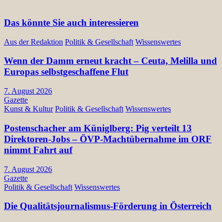
Das könnte Sie auch interessieren
Aus der Redaktion
Politik & Gesellschaft
Wissenswertes
Wenn der Damm erneut kracht – Ceuta, Melilla und
Europas selbstgeschaffene Flut
7. August 2026
Gazette
Kunst & Kultur
Politik & Gesellschaft
Wissenswertes
Postenschacher am Küniglberg: Pig verteilt 13
Direktoren-Jobs – ÖVP-Machtübernahme im ORF
nimmt Fahrt auf
7. August 2026
Gazette
Politik & Gesellschaft
Wissenswertes
Die Qualitätsjournalismus-Förderung in Österreich