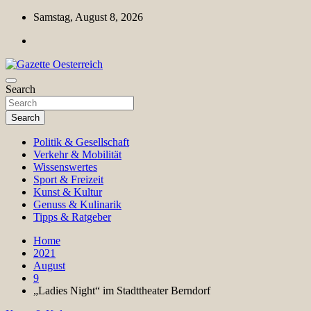
Skip
Samstag, August 8, 2026
to
content
Magazin für Freizeit, Politik, Kultur & Wissenschaft
Search
Gazette Oesterreich
Search
Politik & Gesellschaft
Verkehr & Mobilität
Wissenswertes
Sport & Freizeit
Kunst & Kultur
Genuss & Kulinarik
Tipps & Ratgeber
Home
2021
August
9
„Ladies Night“ im Stadttheater Berndorf