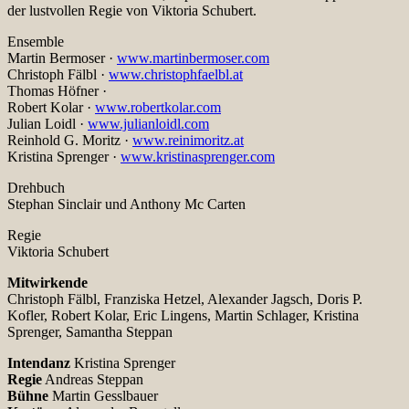
der lustvollen Regie von Viktoria Schubert.
Ensemble
Martin Bermoser ·
www.martinbermoser.com
Christoph Fälbl ·
www.christophfaelbl.at
Thomas Höfner ·
Robert Kolar ·
www.robertkolar.com
Julian Loidl ·
www.julianloidl.com
Reinhold G. Moritz ·
www.reinimoritz.at
Kristina Sprenger ·
www.kristinasprenger.com
Drehbuch
Stephan Sinclair und Anthony Mc Carten
Regie
Viktoria Schubert
Mitwirkende
Christoph Fälbl, Franziska Hetzel, Alexander Jagsch, Doris P.
Kofler, Robert Kolar, Eric Lingens, Martin Schlager, Kristina
Sprenger, Samantha Steppan
Intendanz
Kristina Sprenger
Regie
Andreas Steppan
Bühne
Martin Gesslbauer