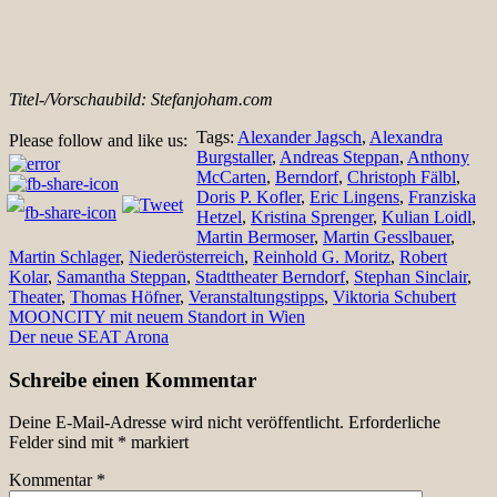
Titel-/Vorschaubild: Stefanjoham.com
Tags:
Alexander Jagsch
,
Alexandra
Please follow and like us:
Burgstaller
,
Andreas Steppan
,
Anthony
McCarten
,
Berndorf
,
Christoph Fälbl
,
Doris P. Kofler
,
Eric Lingens
,
Franziska
Hetzel
,
Kristina Sprenger
,
Kulian Loidl
,
Martin Bermoser
,
Martin Gesslbauer
,
Martin Schlager
,
Niederösterreich
,
Reinhold G. Moritz
,
Robert
Kolar
,
Samantha Steppan
,
Stadttheater Berndorf
,
Stephan Sinclair
,
Theater
,
Thomas Höfner
,
Veranstaltungstipps
,
Viktoria Schubert
Beitragsnavigation
MOONCITY mit neuem Standort in Wien
Der neue SEAT Arona
Schreibe einen Kommentar
Deine E-Mail-Adresse wird nicht veröffentlicht.
Erforderliche
Felder sind mit
*
markiert
Kommentar
*