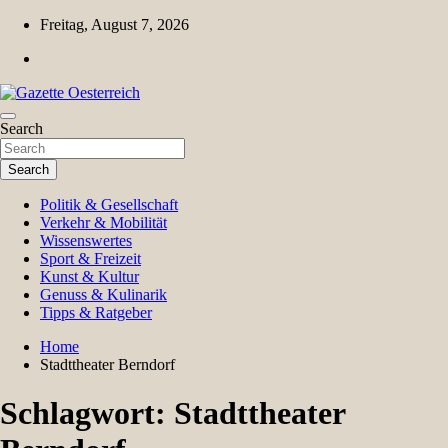
Skip
Freitag, August 7, 2026
to
content
Magazin für Freizeit, Politik, Kultur & Wissenschaft
Search
Gazette Oesterreich
Search
Politik & Gesellschaft
Verkehr & Mobilität
Wissenswertes
Sport & Freizeit
Kunst & Kultur
Genuss & Kulinarik
Tipps & Ratgeber
Home
Stadttheater Berndorf
Schlagwort:
Stadttheater