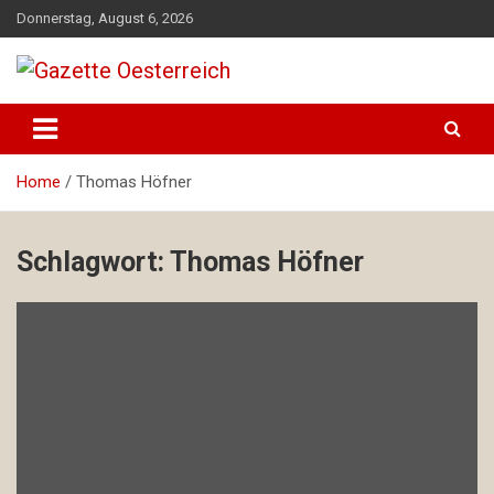
Skip
Donnerstag, August 6, 2026
to
content
Magazin für Freizeit, Politik, Kultur & Wissenschaft
Gazette Oesterreich
Home
Thomas Höfner
Schlagwort:
Thomas Höfner