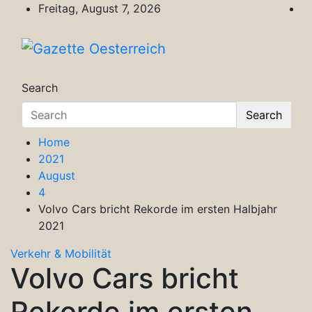
Skip
Freitag, August 7, 2026
to
content
Gazette Oesterreich
Magazin für Freizeit, Politik, Kultur & Wisse
Search
Search
Home
2021
August
4
Volvo Cars bricht Rekorde im ersten Halbjahr
2021
Verkehr & Mobilität
Volvo Cars bricht
Rekorde im ersten