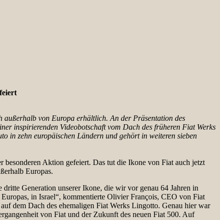
eiert
h außerhalb von Europa erhältlich. An der Präsentation des
einer inspirierenden Videobotschaft vom Dach des früheren Fiat Werks
uto in zehn europäischen Ländern und gehört in weiteren sieben
r besonderen Aktion gefeiert. Das tut die Ikone von Fiat auch jetzt
außerhalb Europas.
e dritte Generation unserer Ikone, die wir vor genau 64 Jahren in
b Europas, in Israel“, kommentierte Olivier François, CEO von Fiat
h auf dem Dach des ehemaligen Fiat Werks Lingotto. Genau hier war
 Vergangenheit von Fiat und der Zukunft des neuen Fiat 500. Auf