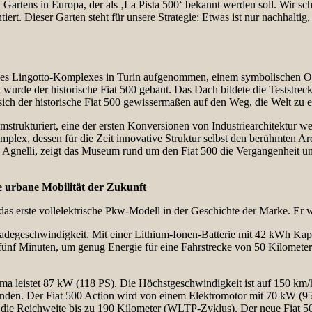
artens in Europa, der als ‚La Pista 500‘ bekannt werden soll. Wir sch
iert. Dieser Garten steht für unsere Strategie: Etwas ist nur nachhaltig,
des Lingotto-Komplexes in Turin aufgenommen, einem symbolischen Ort
 wurde der historische Fiat 500 gebaut. Das Dach bildete die Teststreck
ich der historische Fiat 500 gewissermaßen auf den Weg, die Welt zu e
mstrukturiert, eine der ersten Konversionen von Industriearchitektu
ex, dessen für die Zeit innovative Struktur selbst den berühmten Arch
Agnelli, zeigt das Museum rund um den Fiat 500 die Vergangenheit und
ie urbane Mobilität der Zukunft
 das erste vollelektrische Pkw-Modell in der Geschichte der Marke. Er wi
adegeschwindigkeit. Mit einer Lithium-Ionen-Batterie mit 42 kWh Kapa
fünf Minuten, um genug Energie für eine Fahrstrecke von 50 Kilometern 
ma leistet 87 kW (118 PS). Die Höchstgeschwindigkeit ist auf 150 km/h
unden. Der Fiat 500 Action wird von einem Elektromotor mit 70 kW (95
die Reichweite bis zu 190 Kilometer (WLTP-Zyklus). Der neue Fiat 500