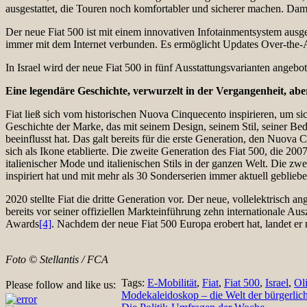
ausgestattet, die Touren noch komfortabler und sicherer machen. Dami
Der neue Fiat 500 ist mit einem innovativen Infotainmentsystem ausge
immer mit dem Internet verbunden. Es ermöglicht Updates Over-the-
In Israel wird der neue Fiat 500 in fünf Ausstattungsvarianten angebo
Eine legendäre Geschichte, verwurzelt in der Vergangenheit, aber
Fiat ließ sich vom historischen Nuova Cinquecento inspirieren, um si
Geschichte der Marke, das mit seinem Design, seinem Stil, seiner Be
beeinflusst hat. Das galt bereits für die erste Generation, den Nuov
sich als Ikone etablierte. Die zweite Generation des Fiat 500, die 
italienischer Mode und italienischen Stils in der ganzen Welt. Die zw
inspiriert hat und mit mehr als 30 Sonderserien immer aktuell geblieben
2020 stellte Fiat die dritte Generation vor. Der neue, vollelektrisch a
bereits vor seiner offiziellen Markteinführung zehn internationale 
Awards
[4]
. Nachdem der neue Fiat 500 Europa erobert hat, landet er 
Foto © Stellantis / FCA
Tags:
E-Mobilität
,
Fiat
,
Fiat 500
,
Israel
,
Ol
Please follow and like us:
Beitragsnavigation
Modekaleidoskop – die Welt der bürgerli