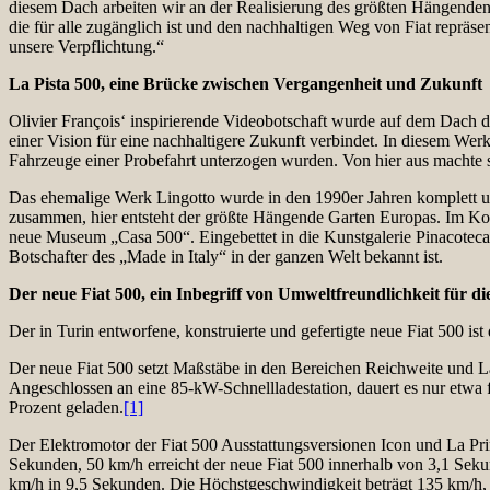
diesem Dach arbeiten wir an der Realisierung des größten Hängenden G
die für alle zugänglich ist und den nachhaltigen Weg von Fiat repräsent
unsere Verpflichtung.“
La Pista 500, eine Brücke zwischen Vergangenheit und Zukunft
Olivier François‘ inspirierende Videobotschaft wurde auf dem Dach 
einer Vision für eine nachhaltigere Zukunft verbindet. In diesem Werk
Fahrzeuge einer Probefahrt unterzogen wurden. Von hier aus machte s
Das ehemalige Werk Lingotto wurde in den 1990er Jahren komplett u
zusammen, hier entsteht der größte Hängende Garten Europas. Im Kompl
neue Museum „Casa 500“. Eingebettet in die Kunstgalerie Pinacoteca 
Botschafter des „Made in Italy“ in der ganzen Welt bekannt ist.
Der neue Fiat 500, ein Inbegriff von Umweltfreundlichkeit für d
Der in Turin entworfene, konstruierte und gefertigte neue Fiat 500 ist
Der neue Fiat 500 setzt Maßstäbe in den Bereichen Reichweite und L
Angeschlossen an eine 85-kW-Schnellladestation, dauert es nur etwa 
Prozent geladen.
[1]
Der Elektromotor der Fiat 500 Ausstattungsversionen Icon und La Pri
Sekunden, 50 km/h erreicht der neue Fiat 500 innerhalb von 3,1 Sek
km/h in 9,5 Sekunden. Die Höchstgeschwindigkeit beträgt 135 km/h, 