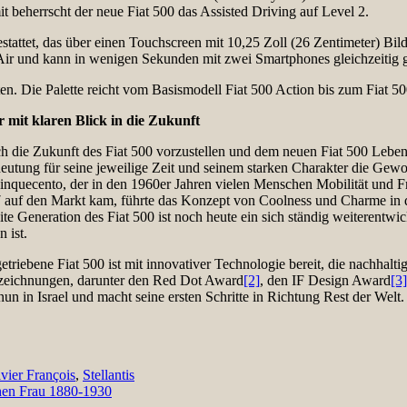
t beherrscht der neue Fiat 500 das Assisted Driving auf Level 2.
stattet, das über einen Touchscreen mit 10,25 Zoll (26 Zentimeter) Bi
Air und kann in wenigen Sekunden mit zwei Smartphones gleichzeitig 
ten. Die Palette reicht vom Basismodell Fiat 500 Action bis zum Fiat 50
 mit klaren Blick in die Zukunft
ch die Zukunft des Fiat 500 vorzustellen und dem neuen Fiat 500 Leben 
deutung für seine jeweilige Zeit und seinem starken Charakter die Gew
a Cinquecento, der in den 1960er Jahren vielen Menschen Mobilität und 
2007 auf den Markt kam, führte das Konzept von Coolness und Charme in
eite Generation des Fiat 500 ist noch heute ein sich ständig weiterentw
 ist.
ngetriebene Fiat 500 ist mit innovativer Technologie bereit, die nachhalt
Auszeichnungen, darunter den Red Dot Award
[2]
, den IF Design Award
[3]
nun in Israel und macht seine ersten Schritte in Richtung Rest der Welt
ivier François
,
Stellantis
chen Frau 1880-1930