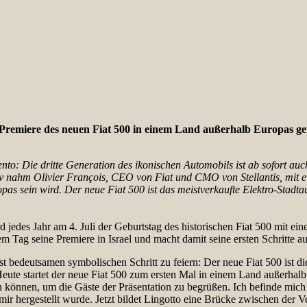
n Premiere des neuen Fiat 500 in einem Land außerhalb Europas gef
to: Die dritte Generation des ikonischen Automobils ist ab sofort auc
 Aviv nahm Olivier François, CEO von Fiat und CMO von Stellantis, mit 
pas sein wird. Der neue Fiat 500 ist das meistverkaufte Elektro-Stadta
jedes Jahr am 4. Juli der Geburtstag des historischen Fiat 500 mit eine
sem Tag seine Premiere in Israel und macht damit seine ersten Schritte 
st bedeutsamen symbolischen Schritt zu feiern: Der neue Fiat 500 ist di
. Heute startet der neue Fiat 500 zum ersten Mal in einem Land außerhal
 können, um die Gäste der Präsentation zu begrüßen. Ich befinde mic
 mir hergestellt wurde. Jetzt bildet Lingotto eine Brücke zwischen der