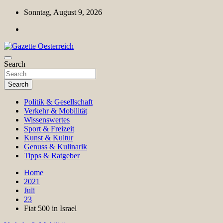
Skip
Sonntag, August 9, 2026
to
content
Magazin für Freizeit, Politik, Kultur & Wissenschaft
Search
Gazette Oesterreich
Search
Politik & Gesellschaft
Verkehr & Mobilität
Wissenswertes
Sport & Freizeit
Kunst & Kultur
Genuss & Kulinarik
Tipps & Ratgeber
Home
2021
Juli
23
Fiat 500 in Israel