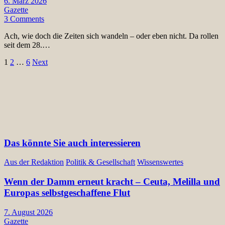
6. März 2026
Gazette
3 Comments
Ach, wie doch die Zeiten sich wandeln – oder eben nicht. Da rollen
seit dem 28.…
Seitennummerierung
1
2
…
6
Next
der
Beiträge
Das könnte Sie auch interessieren
Aus der Redaktion
Politik & Gesellschaft
Wissenswertes
Wenn der Damm erneut kracht – Ceuta, Melilla und
Europas selbstgeschaffene Flut
7. August 2026
Gazette