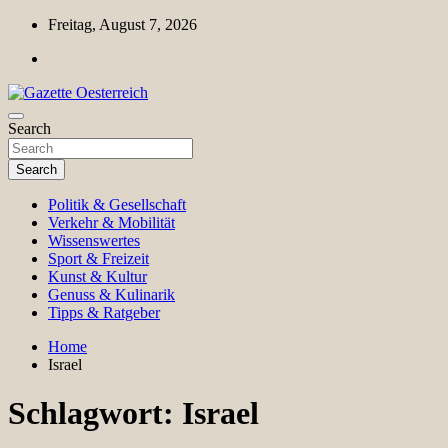
Skip
Freitag, August 7, 2026
to
content
Magazin für Freizeit, Politik, Kultur & Wissenschaft
Search
Gazette Oesterreich
Search
Politik & Gesellschaft
Verkehr & Mobilität
Wissenswertes
Sport & Freizeit
Kunst & Kultur
Genuss & Kulinarik
Tipps & Ratgeber
Home
Israel
Schlagwort:
Israel