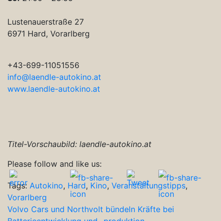
Lustenauerstraße 27
6971 Hard, Vorarlberg
+43-699-11051556
info@laendle-autokino.at
www.laendle-autokino.at
Titel-Vorschaubild: laendle-autokino.at
Please follow and like us:
Tags:
Autokino
,
Hard
,
Kino
,
Veranstaltungstipps
,
Vorarlberg
Beitragsnavigation
Volvo Cars und Northvolt bündeln Kräfte bei