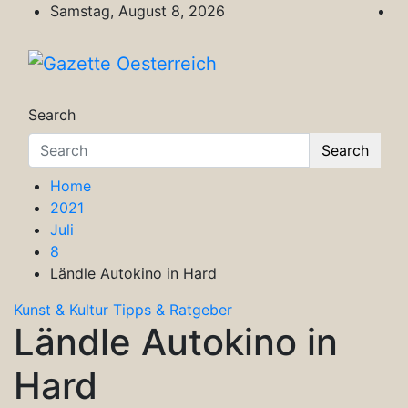
Skip
Samstag, August 8, 2026
to
content
Gazette Oesterreich
Magazin für Freizeit, Politik, Kultur & Wisse
Search
Search
Home
2021
Juli
8
Ländle Autokino in Hard
Kunst & Kultur
Tipps & Ratgeber
Ländle Autokino in
Hard