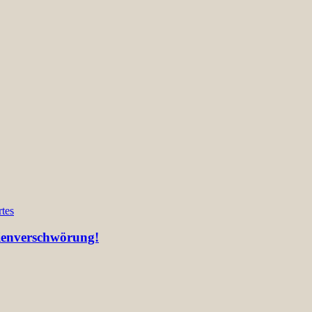
tes
lienverschwörung!