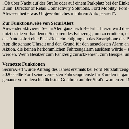
„Ob über Nacht auf der Straße oder auf einem Parkplatz bei der Eink
Bunn, Director of Retail Connectivity Solutions, Ford Mobility, Ford 
Abwesenheit etwas Ungewöhnliches mit ihrem Auto passiert“.
Zur Funktionsweise von SecuriAlert
Anwender aktivieren SecuriAlert ganz nach Bedarf – hierzu wird dies
nutzt es die vorhandenen Sensoren des Fahrzeugs, um zu ermitteln, ob
das Auto sofort eine Push-Benachrichtigung an das Smartphone des
App die genaue Uhrzeit und den Grund für den ausgelösten Alarm an,
Aktion, die keinen herkömmlichen Fahrzeugalarm auslösen würde – se
werden. Wenn Besitzer zum Fahrzeug zurückkehren, zum Beispiel um m
Vernetzte Funktionen
SecuriAlert wurde Anfang des Jahres erstmals bei Ford-Nutzfahrzeu
2020 stellte Ford seine vernetzten Fahrzeugdienste für Kunden in gan
genauer vor unterschiedlichsten Gefahren auf der Straße warnen zu k