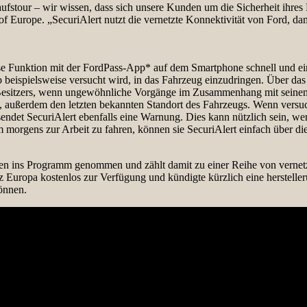
aufstour – wir wissen, dass sich unsere Kunden um die Sicherheit ihre
of Europe. „SecuriAlert nutzt die vernetzte Konnektivität von Ford, dam
e Funktion mit der FordPass-App* auf dem Smartphone schnell und einfa
 beispielsweise versucht wird, in das Fahrzeug einzudringen. Über das
 Besitzers, wenn ungewöhnliche Vorgänge im Zusammenhang mit seinem
 außerdem den letzten bekannten Standort des Fahrzeugs. Wenn versuch
ndet SecuriAlert ebenfalls eine Warnung. Dies kann nützlich sein, we
orgens zur Arbeit zu fahren, können sie SecuriAlert einfach über di
gen ins Programm genommen und zählt damit zu einer Reihe von vernet
z Europa kostenlos zur Verfügung und kündigte kürzlich eine herstelle
önnen.