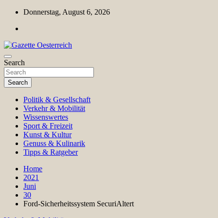
Skip
Donnerstag, August 6, 2026
to
content
Magazin für Freizeit, Politik, Kultur & Wissenschaft
Search
Gazette Oesterreich
Search
Politik & Gesellschaft
Verkehr & Mobilität
Wissenswertes
Sport & Freizeit
Kunst & Kultur
Genuss & Kulinarik
Tipps & Ratgeber
Home
2021
Juni
30
Ford-Sicherheitssystem SecuriAltert