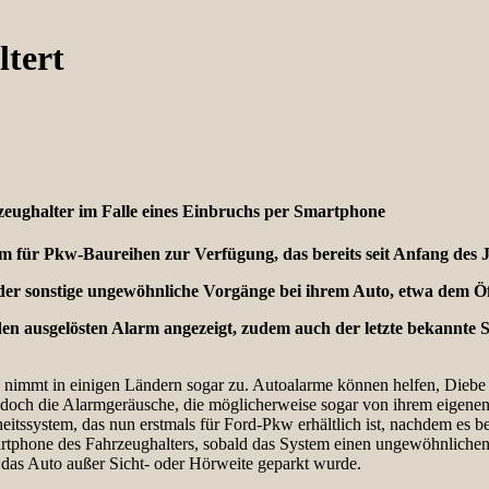
ltert
zeughalter im Falle eines Einbruchs per Smartphone
ystem für Pkw-Baureihen zur Verfügung, das bereits seit Anfang de
der sonstige ungewöhnliche Vorgänge bei ihrem Auto, etwa dem Öf
n ausgelösten Alarm angezeigt, zudem auch der letzte bekannte 
d nimmt in einigen Ländern sogar zu. Autoalarme können helfen, Diebe
edoch die Alarmgeräusche, die möglicherweise sogar von ihrem eigenen 
ssystem, das nun erstmals für Ford-Pkw erhältlich ist, nachdem es ber
rtphone des Fahrzeughalters, sobald das System einen ungewöhnlichen 
 das Auto außer Sicht- oder Hörweite geparkt wurde.