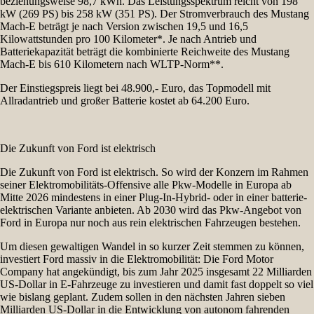
beziehungsweise 98,7 kWh. Das Leistungsspektrum reicht von 198
kW (269 PS) bis 258 kW (351 PS). Der Stromverbrauch des Mustang
Mach-E beträgt je nach Version zwischen 19,5 und 16,5
Kilowattstunden pro 100 Kilometer*. Je nach Antrieb und
Batteriekapazität beträgt die kombinierte Reichweite des Mustang
Mach-E bis 610 Kilometern nach WLTP-Norm**.
Der Einstiegspreis liegt bei 48.900,- Euro, das Topmodell mit
Allradantrieb und großer Batterie kostet ab 64.200 Euro.
Die Zukunft von Ford ist elektrisch
Die Zukunft von Ford ist elektrisch. So wird der Konzern im Rahmen
seiner Elektromobilitäts-Offensive alle Pkw-Modelle in Europa ab
Mitte 2026 mindestens in einer Plug-In-Hybrid- oder in einer batterie-
elektrischen Variante anbieten. Ab 2030 wird das Pkw-Angebot von
Ford in Europa nur noch aus rein elektrischen Fahrzeugen bestehen.
Um diesen gewaltigen Wandel in so kurzer Zeit stemmen zu können,
investiert Ford massiv in die Elektromobilität: Die Ford Motor
Company hat angekündigt, bis zum Jahr 2025 insgesamt 22 Milliarden
US-Dollar in E-Fahrzeuge zu investieren und damit fast doppelt so viel
wie bislang geplant. Zudem sollen in den nächsten Jahren sieben
Milliarden US-Dollar in die Entwicklung von autonom fahrenden