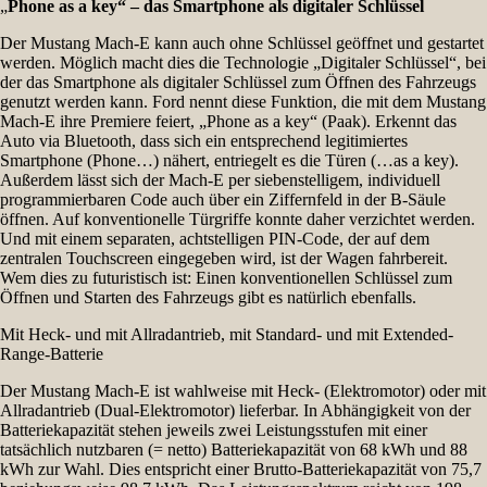
„
Phone as a key“ – das Smartphone als digitaler Schlüssel
Der Mustang Mach-E kann auch ohne Schlüssel geöffnet und gestartet
werden. Möglich macht dies die Technologie „Digitaler Schlüssel“, bei
der das Smartphone als digitaler Schlüssel zum Öffnen des Fahrzeugs
genutzt werden kann. Ford nennt diese Funktion, die mit dem Mustang
Mach-E ihre Premiere feiert, „Phone as a key“ (Paak). Erkennt das
Auto via Bluetooth, dass sich ein entsprechend legitimiertes
Smartphone (Phone…) nähert, entriegelt es die Türen (…as a key).
Außerdem lässt sich der Mach-E per siebenstelligem, individuell
programmierbaren Code auch über ein Ziffernfeld in der B-Säule
öffnen. Auf konventionelle Türgriffe konnte daher verzichtet werden.
Und mit einem separaten, achtstelligen PIN-Code, der auf dem
zentralen Touchscreen eingegeben wird, ist der Wagen fahrbereit.
Wem dies zu futuristisch ist: Einen konventionellen Schlüssel zum
Öffnen und Starten des Fahrzeugs gibt es natürlich ebenfalls.
Mit Heck- und mit Allradantrieb, mit Standard- und mit Extended-
Range-Batterie
Der Mustang Mach-E ist wahlweise mit Heck- (Elektromotor) oder mit
Allradantrieb (Dual-Elektromotor) lieferbar. In Abhängigkeit von der
Batteriekapazität stehen jeweils zwei Leistungsstufen mit einer
tatsächlich nutzbaren (= netto) Batteriekapazität von 68 kWh und 88
kWh zur Wahl. Dies entspricht einer Brutto-Batteriekapazität von 75,7