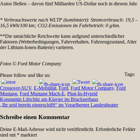
Autos fließen – davon fünf Milliarden US-Dollar noch in diesem Jahr.
* Verbrauchswerte nach WLTP (kombiniert): Stromverbrauch: 19,5 –
16,5 kWh/100 km; CO2-Emissionen im Fahrbetrieb: 0 g/km.
**Die tatsächliche Reichweite kann aufgrund unterschiedlicher
Faktoren (Wetterbedingungen, Fahrverhalten, Fahrzeugzustand, Alter
der Lithium-Ionen-Batterie) variieren.
Fotos © Ford Motor Company
Tags:
Please follow and like us:
Crossover-SUV
,
E-Mobilität
,
Ford
,
Ford Motor Company
,
Ford
Mustang
,
Ford Mustang Mach-E
,
Plug-In-Hyprid
Beitragsnavigation
Konstantin Lifschitz am Klavier im Brucknerhaus
„Ihr seid bereits eingeschifft“ im Vorarlberger Landestheater
Schreibe einen Kommentar
Deine E-Mail-Adresse wird nicht veröffentlicht.
Erforderliche Felder
sind mit
*
markiert