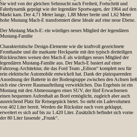
Sie wird von der gleichen Sehnsucht nach Freiheit, Fortschritt und
Fahrdynamik geprägt wie der legendäre Sportwagen, der 1964 auf den
Markt kam. Der 4,71 Meter lange, 1,88 Meter breite und 1,62 Meter
hohe Mustang Mach-E transformiert diese Ideale auf eine neue Ebene.
Der Mustang Mach-E: ein würdiges neues Mitglied der legendären
Mustang-Familie
Charakteristische Design-Elemente wie die kraftvoll gezeichnete
Fronthaube und die markante Heckpartie mit den typisch dreiteiligen
Rückleuchten weisen den Mach-E als würdiges neues Mitglied der
legendären Mustang-Familie aus. Der Mach-E basiert auf einer
Fahrzeug-Architektur, die das Ford Team „Edison“ komplett neu für
rein elektrische Automobile entwickelt hat. Dank der platzsparenden
Anordnung der Batterie in der Bodengruppe zwischen den Achsen ließ
sich eine clevere Raumaufteilung verwirklichen. Das Ergebnis ist ein
Mustang mit den Abmessungen eines SUV, der fünf Erwachsenen
einen bequemen Aufenthalt an Bord ermöglicht, zugleich aber auch
ausreichend Platz für Reisegepäck bietet. So steht ein Ladevolumen
von 402 Liter bereit. Werden die Rücksitze nach vorn geklappt,
erweitert es sich auf bis zu 1.420 Liter. Zusätzlich befindet sich vorne
der 80 Liter fassende „Frunk“.