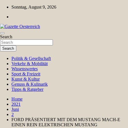
Skip
Sonntag, August 9, 2026
to
content
Magazin für Freizeit, Politik, Kultur & Wissenschaft
Search
Gazette Oesterreich
Search
Politik & Gesellschaft
Verkehr & Mobilität
Wissenswertes
Sport & Freizeit
Kunst & Kultur
Genuss & Kulinarik
Tipps & Ratgeber
Home
2021
Juni
2
FORD PRÄSENTIERT MIT DEM MUSTANG MACH-E
EINEN REIN ELEKTRISCHEN MUSTANG