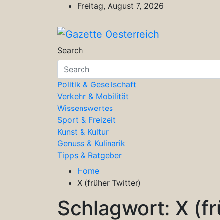
Skip
Freitag, August 7, 2026
to
content
Gazette Oesterreich
Magazin für Freizeit, Politik, Kultu
Search
Politik & Gesellschaft
Verkehr & Mobilität
Wissenswertes
Sport & Freizeit
Kunst & Kultur
Genuss & Kulinarik
Tipps & Ratgeber
Home
X (früher Twitter)
Schlagwort:
X (f