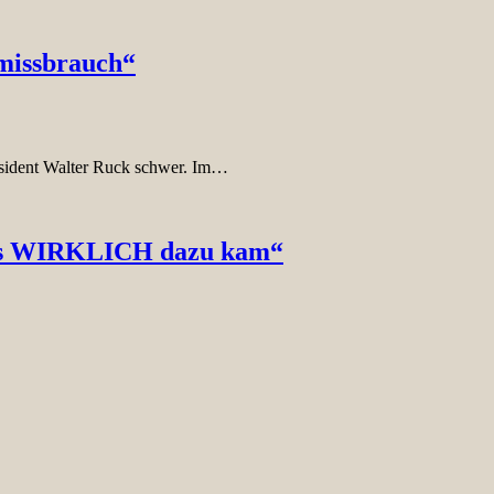
missbrauch“
räsident Walter Ruck schwer. Im…
e es WIRKLICH dazu kam“