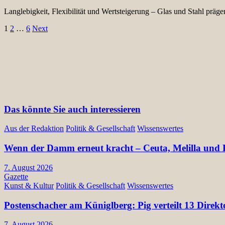
Langlebigkeit, Flexibilität und Wertsteigerung – Glas und Stahl pr
Seitennummerierung
1
2
…
6
Next
der
Beiträge
Das könnte Sie auch interessieren
Aus der Redaktion
Politik & Gesellschaft
Wissenswertes
Wenn der Damm erneut kracht – Ceuta, Melilla und E
7. August 2026
Gazette
Kunst & Kultur
Politik & Gesellschaft
Wissenswertes
Postenschacher am Küniglberg: Pig verteilt 13 Di
7. August 2026