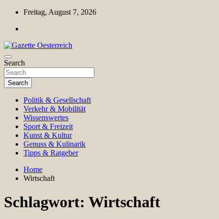
Skip
Freitag, August 7, 2026
to
content
Magazin für Freizeit, Politik, Kultur & Wissenschaft
Search
Gazette Oesterreich
Search
Politik & Gesellschaft
Verkehr & Mobilität
Wissenswertes
Sport & Freizeit
Kunst & Kultur
Genuss & Kulinarik
Tipps & Ratgeber
Home
Wirtschaft
Schlagwort:
Wirtschaft