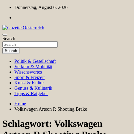
Skip
Donnerstag, August 6, 2026
to
content
Magazin für Freizeit, Politik, Kultur & Wissenschaft
Search
Gazette Oesterreich
Search
Politik & Gesellschaft
Verkehr & Mobilität
Wissenswertes
Sport & Freizeit
Kunst & Kultur
Genuss & Kulinarik
Tipps & Ratgeber
Home
Volkswagen Arteon R Shooting Brake
Schlagwort:
Volkswagen