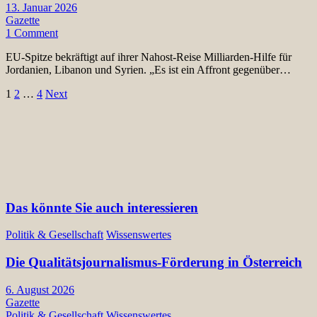
13. Januar 2026
Gazette
1 Comment
EU-Spitze bekräftigt auf ihrer Nahost-Reise Milliarden-Hilfe für
Jordanien, Libanon und Syrien. „Es ist ein Affront gegenüber…
Seitennummerierung
1
2
…
4
Next
der
Beiträge
Das könnte Sie auch interessieren
Politik & Gesellschaft
Wissenswertes
Die Qualitätsjournalismus-Förderung in Österreich
6. August 2026
Gazette
Politik & Gesellschaft
Wissenswertes