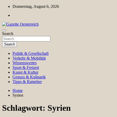
Skip
Donnerstag, August 6, 2026
to
content
Magazin für Freizeit, Politik, Kultur & Wissenschaft
Search
Gazette Oesterreich
Search
Politik & Gesellschaft
Verkehr & Mobilität
Wissenswertes
Sport & Freizeit
Kunst & Kultur
Genuss & Kulinarik
Tipps & Ratgeber
Home
Syrien
Schlagwort:
Syrien