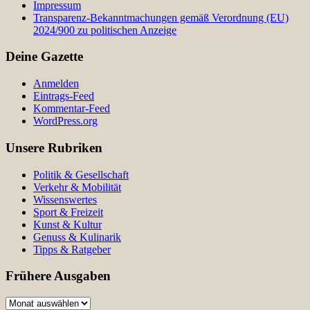
Impressum
Transparenz-Bekanntmachungen gemäß Verordnung (EU)
2024/900 zu politischen Anzeige
Deine Gazette
Anmelden
Eintrags-Feed
Kommentar-Feed
WordPress.org
Unsere Rubriken
Politik & Gesellschaft
Verkehr & Mobilität
Wissenswertes
Sport & Freizeit
Kunst & Kultur
Genuss & Kulinarik
Tipps & Ratgeber
Frühere Ausgaben
Frühere