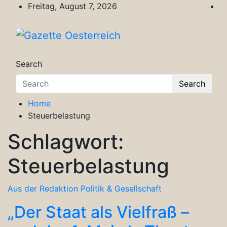
Skip
Freitag, August 7, 2026
to
content
Gazette Oesterreich
Magazin für Freizeit, Politik, Kultur & Wisse
Search
Search
Home
Steuerbelastung
Schlagwort:
Steuerbelastung
Aus der Redaktion
Politik & Gesellschaft
„Der Staat als Vielfraß –